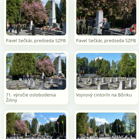
Pavel Sečkár, predseda SZPB
Pavel Sečkár, predseda SZPB
71. výročie oslobodenia
Vojnový cintorín na Bôriku
Žiliny