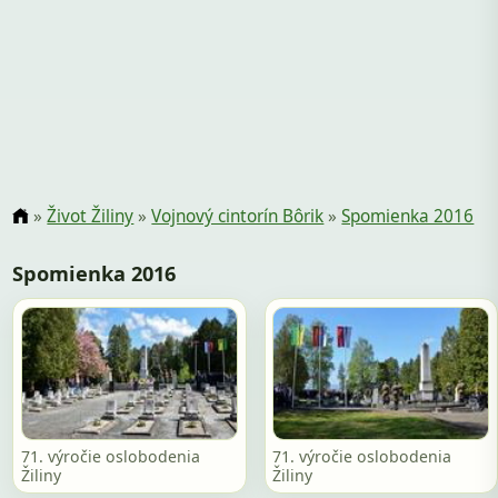
»
Život Žiliny
»
Vojnový cintorín Bôrik
»
Spomienka 2016
Spomienka 2016
71. výročie oslobodenia
71. výročie oslobodenia
Žiliny
Žiliny