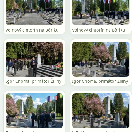
Vojnový cintorín na Bôriku
Vojnový cintorín na Bôriku
Igor Choma, primátor Žiliny
Igor Choma, primátor Žiliny