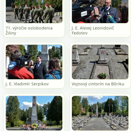
71. výročie oslobodenia
J. E. Alexej Leonidovič
Žiliny
Fedotov
J. E. Vladimír Serpikov
Vojnový cintorín na Bôriku