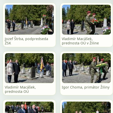
Jozef Štrba, podpredseda
Vladimír Macášek,
ŽSK
prednosta OÚ v Žiline
Vladimír Macášek,
Igor Choma, primátor Žiliny
prednosta OÚ