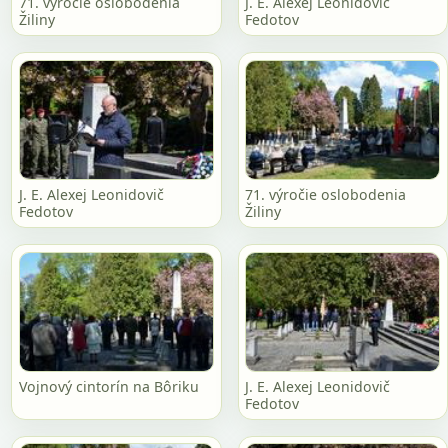
71. výročie oslobodenia
J. E. Alexej Leonidovič
Žiliny
Fedotov
J. E. Alexej Leonidovič
71. výročie oslobodenia
Fedotov
Žiliny
Vojnový cintorín na Bôriku
J. E. Alexej Leonidovič
Fedotov