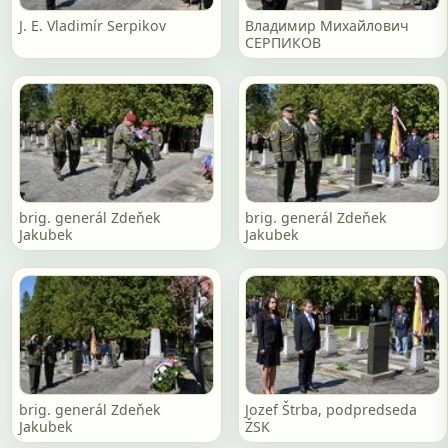
J. E. Vladimír Serpikov
Владимир Михайлович
СЕРПИКОВ
brig. generál Zdeňek
brig. generál Zdeňek
Jakubek
Jakubek
brig. generál Zdeňek
Jozef Štrba, podpredseda
Jakubek
ŽSK