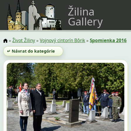
Žilina
Gallery
»
Život Žiliny
»
Vojnový cintorín Bôrik
»
Spomienka 2016
↵ Návrat do kategórie