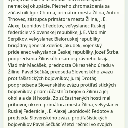
nemeckej okupácie. Pietneho zhromaždenia sa
zúčastnili Igor Choma, primátor mesta Žilina, Anton
Trnovec, zástupca primátora mesta Žilina, J. E.
Alexej Leonidovič Fedotov, veľvyslanec Ruskej
federácie v Slovenskej republike, J. E. Vladimír
Serpikov, veľvyslanec Bieloruskej republiky,
brigádny generál Zdeňek Jakubek, vojenský
pridelenec veľvyslanca Českej republiky, Jozef Štrba,
podpredseda Žilinského samosprávneho kraja,
Vladimír Macášek, prednosta Okresného úradu v
Žiline, Pavel Sečkár, predseda Slovenského zväzu
protifašistických bojovníkov, Juraj Drotár,
podpredseda Slovenského zväzu protifašistických
bojovníkov, priami účastníci bojov o Žilinu a jej
okolia a ďalší hostia. Zo zúčastnených hostí mal
príhovor, okrem primátora mesta Žilina, veľvyslanec
Ruskej Federácie J. E. Alexej Leonidovič Fedotov a
predseda Slovenského zväzu protifašistických
bojovníkov Pavel Sečkár. Všetci rečníci vo svojich