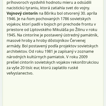
príhovoroch vyzdvihli hodnotu mieru a odsúdili
nacistickú tyraniu, ktorá zatiahla svet do vojny.
Vojnový cintorín
na Bôriku bol otvorený 30. apríla
1946. Je na ňom pochovaných 1786 sovietskych
vojakov, ktorí padli v bojoch pri prechode frontu v
priestore od Liptovského Mikuláša po Žilinu v roku
1945. Na cintoríne je postavený ústredný pamätník,
masové hroby a hroby dôstojníkov Červenej
armády. Bol postavený podľa projektov sovietskych
architektov. Od roku 1981 je zapísaný v zozname
národných kultúrnych pamiatok. V roku 2009
prešiel cintorín sovietskych vojakov rekonštrukciou
za vyše 20 tisíc eur, ktorú zaplatilo ruské
veľvyslanectvo.