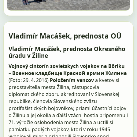
Vladimír Macášek, prednosta OÚ
Vladimír Macášek, prednosta Okresného
úradu v Žiline
Vojnový cintorín sovietskych vojakov na Bôriku
– Военное кладбище Красной армии Жилина
(Foto: 29. 4. 2016)
Položením vencov
a kvetov si
predstavitelia mesta Žilina, zástupcovia
diplomatického zboru akreditovaní v Slovenskej
republike, členovia Slovenského zväzu
protifašistických bojovníkov, priami účastníci bojov
o Žilinu a jej okolia a ďalší vzácni hostia pripomenuli
71. výročie oslobodenia mesta Žilina a uctili si
pamiatku padlých vojakov, ktorí v roku 1945
vybojovali mier a oslobodili Slovensko spod