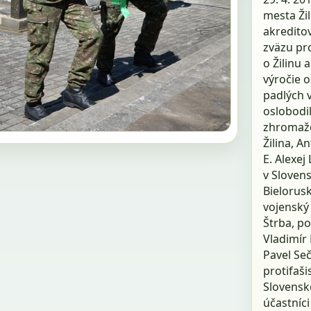
mesta Ži
akreditov
zväzu pro
o Žilinu 
výročie o
padlých v
oslobodi
zhromažd
Žilina, A
E. Alexej
v Slovens
Bielorusk
vojenský 
Štrba, p
Vladimír
Pavel Se
protifaši
Slovenské
účastníci 