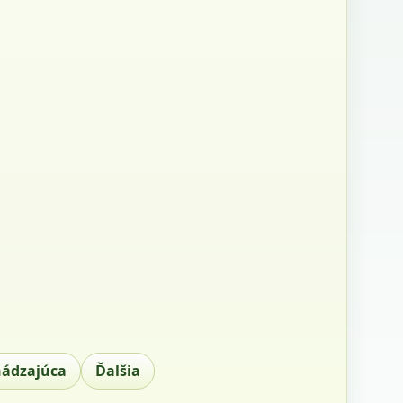
hádzajúca
Ďalšia