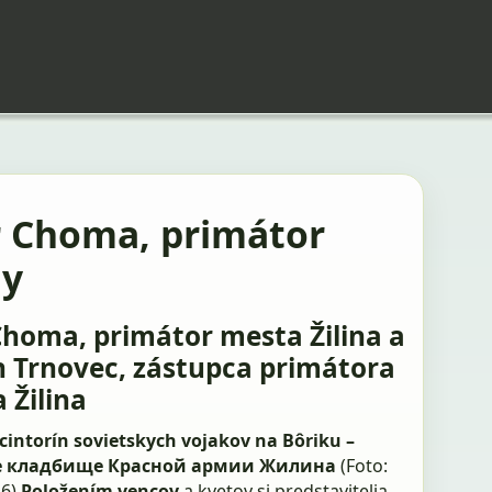
r Choma, primátor
ny
Choma, primátor mesta Žilina a
 Trnovec, zástupca primátora
 Žilina
cintorín sovietskych vojakov na Bôriku –
е кладбище Красной армии Жилина
(Foto:
16)
Položením vencov
a kvetov si predstavitelia