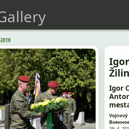
 Gallery
 2016
Igo
Žili
Igor 
Anton
mesta
Vojnový 
Военно
29. 4. 20