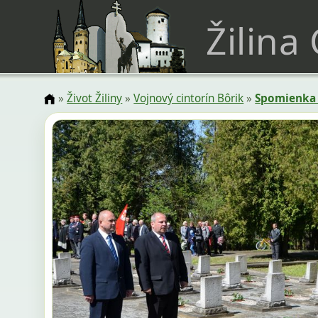
Žilina
»
Život Žiliny
»
Vojnový cintorín Bôrik
»
Spomienka