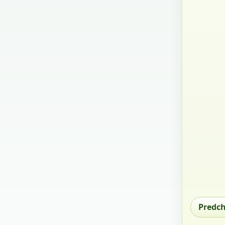
Predc