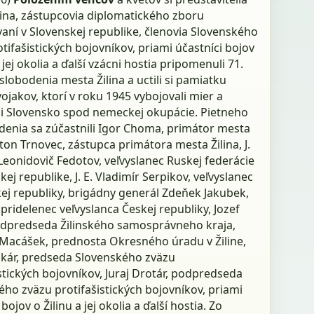
lina, zástupcovia diplomatického zboru
aní v Slovenskej republike, členovia Slovenského
tifašistických bojovníkov, priami účastníci bojov
a jej okolia a ďalší vzácni hostia pripomenuli 71.
slobodenia mesta Žilina a uctili si pamiatku
ojakov, ktorí v roku 1945 vybojovali mier a
li Slovensko spod nemeckej okupácie. Pietneho
enia sa zúčastnili Igor Choma, primátor mesta
nton Trnovec, zástupca primátora mesta Žilina, J.
 Leonidovič Fedotov, veľvyslanec Ruskej federácie
kej republike, J. E. Vladimír Serpikov, veľvyslanec
ej republiky, brigádny generál Zdeňek Jakubek,
pridelenec veľvyslanca Českej republiky, Jozef
odpredseda Žilinského samosprávneho kraja,
 Macášek, prednosta Okresného úradu v Žiline,
čkár, predseda Slovenského zväzu
stických bojovníkov, Juraj Drotár, podpredseda
ho zväzu protifašistických bojovníkov, priami
bojov o Žilinu a jej okolia a ďalší hostia. Zo