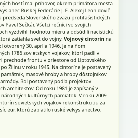
ných hostí mal príhovor, okrem primátora mesta
eľvyslanec Ruskej Federácie J. E. Alexej Leonidovič
a predseda Slovenského zväzu protifašistických
v Pavel Sečkár. Všetci rečníci vo svojich
ch vyzdvihli hodnotu mieru a odsúdili nacistickú
ktorá zatiahla svet do vojny.
Vojnový cintorín
na
l otvorený 30. apríla 1946. Je na ňom
ch 1786 sovietskych vojakov, ktorí padli v
ri prechode frontu v priestore od Liptovského
po Žilinu v roku 1945. Na cintoríne je postavený
 pamätník, masové hroby a hroby dôstojníkov
 armády. Bol postavený podľa projektov
ch architektov. Od roku 1981 je zapísaný v
národných kultúrnych pamiatok. V roku 2009
intorín sovietskych vojakov rekonštrukciou za
isíc eur, ktorú zaplatilo ruské veľvyslanectvo.