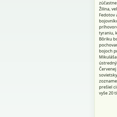
zúčastne
Žilina, v
Fedotov 
bojovníko
príhovoro
tyraniu, 
Bôriku bo
pochovaný
bojoch p
Mikuláša 
ústredný
Červenej
sovietsky
zozname 
prešiel c
vyše 20 t