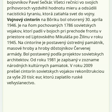
bojovníkov Pavel Sečkár. Všetci rečníci vo svojich
príhovoroch vyzdvihli hodnotu mieru a odsúdili
nacistickú tyraniu, ktorá zatiahla svet do vojny.
Vojnový cintorín
na Bôriku bol otvorený 30. apríla
1946. Je na ňom pochovaných 1786 sovietskych
vojakov, ktorí padli v bojoch pri prechode frontu v
priestore od Liptovského Mikuláša po Žilinu v roku
1945. Na cintoríne je postavený ústredný pamätník,
masové hroby a hroby dôstojníkov Červenej
armády. Bol postavený podľa projektov sovietskych
architektov. Od roku 1981 je zapísaný v zozname
národných kultúrnych pamiatok. V roku 2009
prešiel cintorín sovietskych vojakov rekonštrukciou
za vyše 20 tisíc eur, ktorú zaplatilo ruské
veľvyslanectvo.