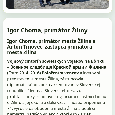
Igor Choma, primátor Žiliny
Igor Choma, primátor mesta Žilina a
Anton Trnovec, zástupca primátora
mesta Žilina
Vojnový cintorín sovietskych vojakov na Bôriku
– Военное кладбище Красной армии Жилина
(Foto: 29. 4. 2016)
Položením vencov
a kvetov si
predstavitelia mesta Žilina, zástupcovia
diplomatického zboru akreditovaní v Slovenskej
republike, členovia Slovenského zväzu
protifašistických bojovníkov, priami účastníci bojov
o Žilinu a jej okolia a ďalší vzácni hostia pripomenuli
71. výročie oslobodenia mesta Žilina a uctili si
pamiatku padlých vojakov, ktorí v roku 1945