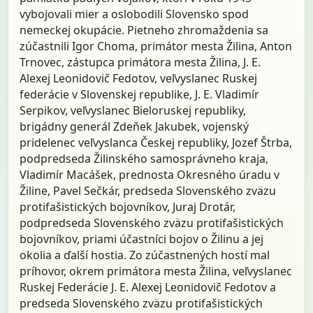
vybojovali mier a oslobodili Slovensko spod
nemeckej okupácie. Pietneho zhromaždenia sa
zúčastnili Igor Choma, primátor mesta Žilina, Anton
Trnovec, zástupca primátora mesta Žilina, J. E.
Alexej Leonidovič Fedotov, veľvyslanec Ruskej
federácie v Slovenskej republike, J. E. Vladimír
Serpikov, veľvyslanec Bieloruskej republiky,
brigádny generál Zdeňek Jakubek, vojenský
pridelenec veľvyslanca Českej republiky, Jozef Štrba,
podpredseda Žilinského samosprávneho kraja,
Vladimír Macášek, prednosta Okresného úradu v
Žiline, Pavel Sečkár, predseda Slovenského zväzu
protifašistických bojovníkov, Juraj Drotár,
podpredseda Slovenského zväzu protifašistických
bojovníkov, priami účastníci bojov o Žilinu a jej
okolia a ďalší hostia. Zo zúčastnených hostí mal
príhovor, okrem primátora mesta Žilina, veľvyslanec
Ruskej Federácie J. E. Alexej Leonidovič Fedotov a
predseda Slovenského zväzu protifašistických