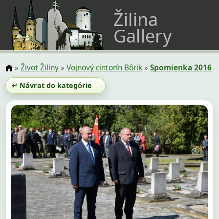
Žilina
Gallery
»
Život Žiliny
»
Vojnový cintorín Bôrik
»
Spomienka 2016
↵ Návrat do kategórie