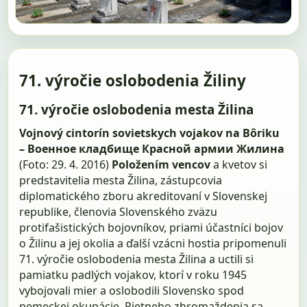
71. výročie oslobodenia Žiliny
71. výročie oslobodenia mesta Žilina
Vojnový cintorín sovietskych vojakov na Bôriku
– Военное кладбище Красной армии Жилина
(Foto: 29. 4. 2016)
Položením vencov
a kvetov si
predstavitelia mesta Žilina, zástupcovia
diplomatického zboru akreditovaní v Slovenskej
republike, členovia Slovenského zväzu
protifašistických bojovníkov, priami účastníci bojov
o Žilinu a jej okolia a ďalší vzácni hostia pripomenuli
71. výročie oslobodenia mesta Žilina a uctili si
pamiatku padlých vojakov, ktorí v roku 1945
vybojovali mier a oslobodili Slovensko spod
nemeckej okupácie. Pietneho zhromaždenia sa