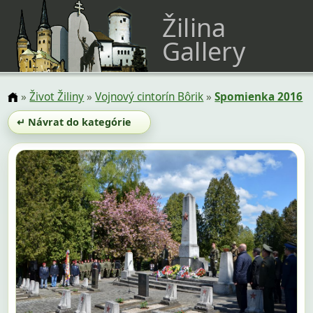
Žilina
Gallery
»
Život Žiliny
»
Vojnový cintorín Bôrik
»
Spomienka 2016
↵ Návrat do kategórie