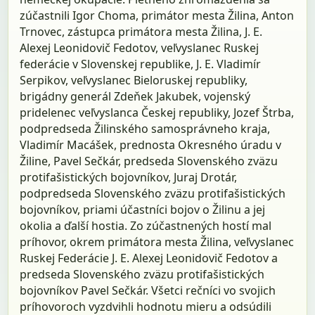
zúčastnili Igor Choma, primátor mesta Žilina, Anton
Trnovec, zástupca primátora mesta Žilina, J. E.
Alexej Leonidovič Fedotov, veľvyslanec Ruskej
federácie v Slovenskej republike, J. E. Vladimír
Serpikov, veľvyslanec Bieloruskej republiky,
brigádny generál Zdeňek Jakubek, vojenský
pridelenec veľvyslanca Českej republiky, Jozef Štrba,
podpredseda Žilinského samosprávneho kraja,
Vladimír Macášek, prednosta Okresného úradu v
Žiline, Pavel Sečkár, predseda Slovenského zväzu
protifašistických bojovníkov, Juraj Drotár,
podpredseda Slovenského zväzu protifašistických
bojovníkov, priami účastníci bojov o Žilinu a jej
okolia a ďalší hostia. Zo zúčastnených hostí mal
príhovor, okrem primátora mesta Žilina, veľvyslanec
Ruskej Federácie J. E. Alexej Leonidovič Fedotov a
predseda Slovenského zväzu protifašistických
bojovníkov Pavel Sečkár. Všetci rečníci vo svojich
príhovoroch vyzdvihli hodnotu mieru a odsúdili