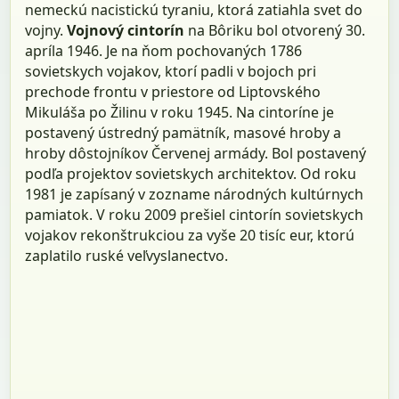
nemeckú nacistickú tyraniu, ktorá zatiahla svet do
vojny.
Vojnový cintorín
na Bôriku bol otvorený 30.
apríla 1946. Je na ňom pochovaných 1786
sovietskych vojakov, ktorí padli v bojoch pri
prechode frontu v priestore od Liptovského
Mikuláša po Žilinu v roku 1945. Na cintoríne je
postavený ústredný pamätník, masové hroby a
hroby dôstojníkov Červenej armády. Bol postavený
podľa projektov sovietskych architektov. Od roku
1981 je zapísaný v zozname národných kultúrnych
pamiatok. V roku 2009 prešiel cintorín sovietskych
vojakov rekonštrukciou za vyše 20 tisíc eur, ktorú
zaplatilo ruské veľvyslanectvo.