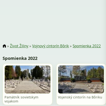
»
Život Žiliny
»
Vojnový cintorín Bôrik
»
Spomienka 2022
Spomienka 2022
Pamätník sovietskym
Vojenský cintorín na Bôriku
vojakom