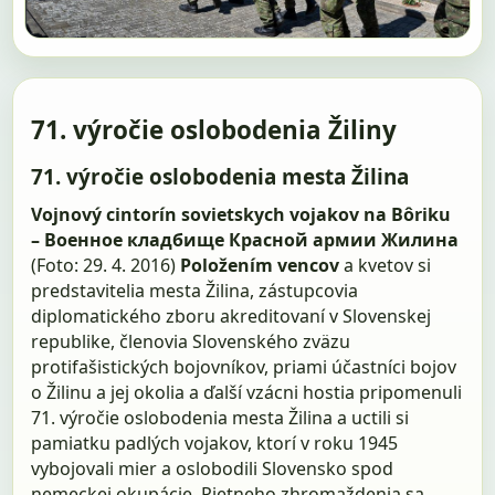
71. výročie oslobodenia Žiliny
71. výročie oslobodenia mesta Žilina
Vojnový cintorín sovietskych vojakov na Bôriku
– Военное кладбище Красной армии Жилина
(Foto: 29. 4. 2016)
Položením vencov
a kvetov si
predstavitelia mesta Žilina, zástupcovia
diplomatického zboru akreditovaní v Slovenskej
republike, členovia Slovenského zväzu
protifašistických bojovníkov, priami účastníci bojov
o Žilinu a jej okolia a ďalší vzácni hostia pripomenuli
71. výročie oslobodenia mesta Žilina a uctili si
pamiatku padlých vojakov, ktorí v roku 1945
vybojovali mier a oslobodili Slovensko spod
nemeckej okupácie. Pietneho zhromaždenia sa