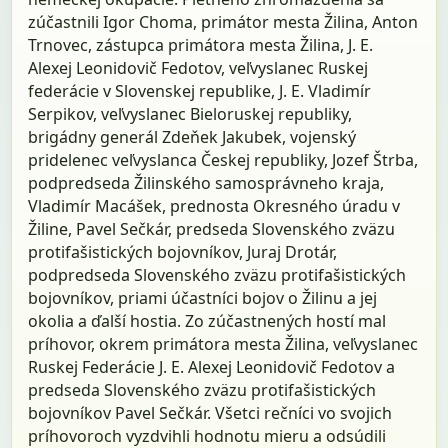
zúčastnili Igor Choma, primátor mesta Žilina, Anton
Trnovec, zástupca primátora mesta Žilina, J. E.
Alexej Leonidovič Fedotov, veľvyslanec Ruskej
federácie v Slovenskej republike, J. E. Vladimír
Serpikov, veľvyslanec Bieloruskej republiky,
brigádny generál Zdeňek Jakubek, vojenský
pridelenec veľvyslanca Českej republiky, Jozef Štrba,
podpredseda Žilinského samosprávneho kraja,
Vladimír Macášek, prednosta Okresného úradu v
Žiline, Pavel Sečkár, predseda Slovenského zväzu
protifašistických bojovníkov, Juraj Drotár,
podpredseda Slovenského zväzu protifašistických
bojovníkov, priami účastníci bojov o Žilinu a jej
okolia a ďalší hostia. Zo zúčastnených hostí mal
príhovor, okrem primátora mesta Žilina, veľvyslanec
Ruskej Federácie J. E. Alexej Leonidovič Fedotov a
predseda Slovenského zväzu protifašistických
bojovníkov Pavel Sečkár. Všetci rečníci vo svojich
príhovoroch vyzdvihli hodnotu mieru a odsúdili