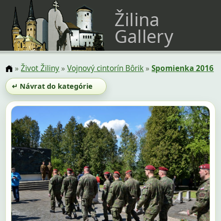
Žilina
Gallery
»
Život Žiliny
»
Vojnový cintorín Bôrik
»
Spomienka 2016
↵ Návrat do kategórie