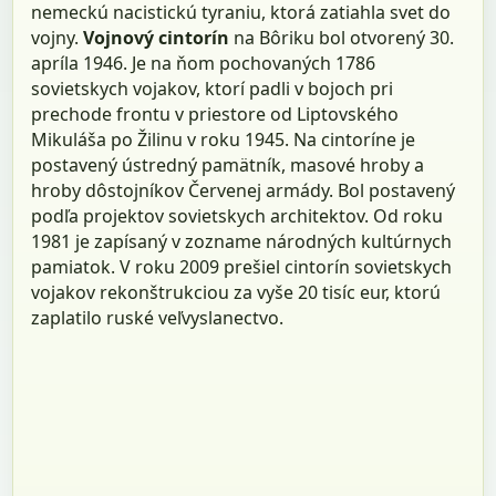
nemeckú nacistickú tyraniu, ktorá zatiahla svet do
vojny.
Vojnový cintorín
na Bôriku bol otvorený 30.
apríla 1946. Je na ňom pochovaných 1786
sovietskych vojakov, ktorí padli v bojoch pri
prechode frontu v priestore od Liptovského
Mikuláša po Žilinu v roku 1945. Na cintoríne je
postavený ústredný pamätník, masové hroby a
hroby dôstojníkov Červenej armády. Bol postavený
podľa projektov sovietskych architektov. Od roku
1981 je zapísaný v zozname národných kultúrnych
pamiatok. V roku 2009 prešiel cintorín sovietskych
vojakov rekonštrukciou za vyše 20 tisíc eur, ktorú
zaplatilo ruské veľvyslanectvo.