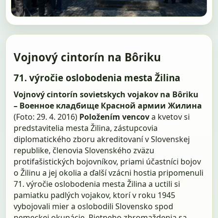
Vojnový cintorín na Bôriku
71. výročie oslobodenia mesta Žilina
Vojnový cintorín sovietskych vojakov na Bôriku
– Военное кладбище Красной армии Жилина
(Foto: 29. 4. 2016)
Položením vencov
a kvetov si
predstavitelia mesta Žilina, zástupcovia
diplomatického zboru akreditovaní v Slovenskej
republike, členovia Slovenského zväzu
protifašistických bojovníkov, priami účastníci bojov
o Žilinu a jej okolia a ďalší vzácni hostia pripomenuli
71. výročie oslobodenia mesta Žilina a uctili si
pamiatku padlých vojakov, ktorí v roku 1945
vybojovali mier a oslobodili Slovensko spod
nemeckej okupácie. Pietneho zhromaždenia sa