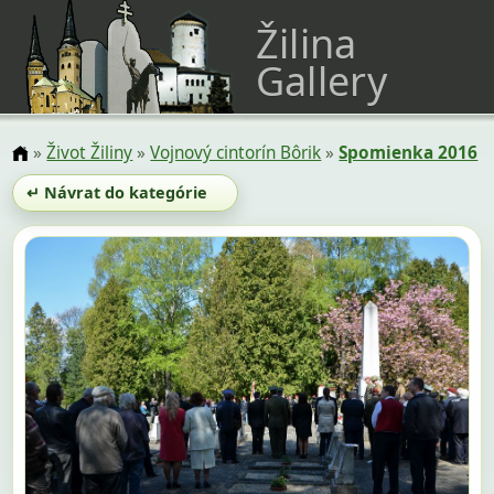
Žilina
Gallery
»
Život Žiliny
»
Vojnový cintorín Bôrik
»
Spomienka 2016
↵ Návrat do kategórie