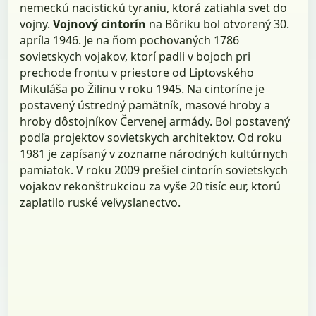
nemeckú nacistickú tyraniu, ktorá zatiahla svet do
vojny.
Vojnový cintorín
na Bôriku bol otvorený 30.
apríla 1946. Je na ňom pochovaných 1786
sovietskych vojakov, ktorí padli v bojoch pri
prechode frontu v priestore od Liptovského
Mikuláša po Žilinu v roku 1945. Na cintoríne je
postavený ústredný pamätník, masové hroby a
hroby dôstojníkov Červenej armády. Bol postavený
podľa projektov sovietskych architektov. Od roku
1981 je zapísaný v zozname národných kultúrnych
pamiatok. V roku 2009 prešiel cintorín sovietskych
vojakov rekonštrukciou za vyše 20 tisíc eur, ktorú
zaplatilo ruské veľvyslanectvo.