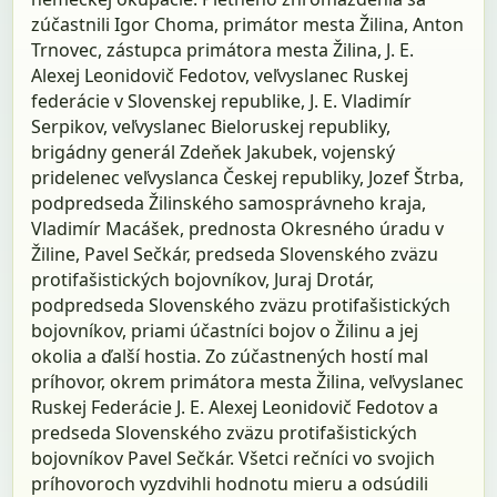
zúčastnili Igor Choma, primátor mesta Žilina, Anton
Trnovec, zástupca primátora mesta Žilina, J. E.
Alexej Leonidovič Fedotov, veľvyslanec Ruskej
federácie v Slovenskej republike, J. E. Vladimír
Serpikov, veľvyslanec Bieloruskej republiky,
brigádny generál Zdeňek Jakubek, vojenský
pridelenec veľvyslanca Českej republiky, Jozef Štrba,
podpredseda Žilinského samosprávneho kraja,
Vladimír Macášek, prednosta Okresného úradu v
Žiline, Pavel Sečkár, predseda Slovenského zväzu
protifašistických bojovníkov, Juraj Drotár,
podpredseda Slovenského zväzu protifašistických
bojovníkov, priami účastníci bojov o Žilinu a jej
okolia a ďalší hostia. Zo zúčastnených hostí mal
príhovor, okrem primátora mesta Žilina, veľvyslanec
Ruskej Federácie J. E. Alexej Leonidovič Fedotov a
predseda Slovenského zväzu protifašistických
bojovníkov Pavel Sečkár. Všetci rečníci vo svojich
príhovoroch vyzdvihli hodnotu mieru a odsúdili