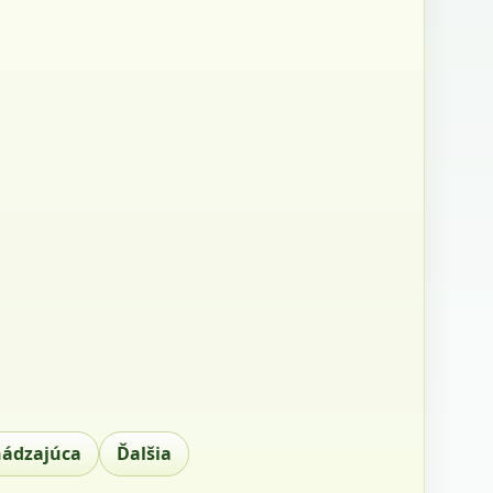
hádzajúca
Ďalšia