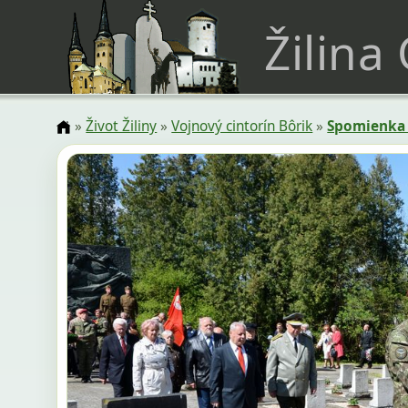
Žilina
»
Život Žiliny
»
Vojnový cintorín Bôrik
»
Spomienka