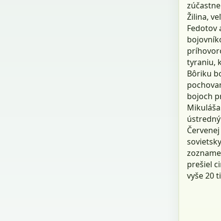
zúčastne
Žilina, v
Fedotov 
bojovníko
príhovoro
tyraniu, 
Bôriku bo
pochovaný
bojoch p
Mikuláša 
ústredný
Červenej
sovietsky
zozname 
prešiel c
vyše 20 t