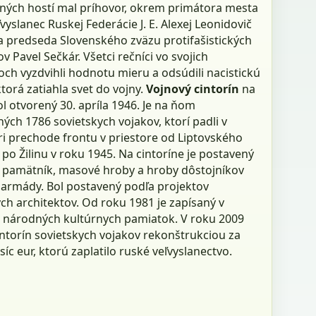
ných hostí mal príhovor, okrem primátora mesta
eľvyslanec Ruskej Federácie J. E. Alexej Leonidovič
a predseda Slovenského zväzu protifašistických
v Pavel Sečkár. Všetci rečníci vo svojich
ch vyzdvihli hodnotu mieru a odsúdili nacistickú
ktorá zatiahla svet do vojny.
Vojnový cintorín
na
l otvorený 30. apríla 1946. Je na ňom
ch 1786 sovietskych vojakov, ktorí padli v
ri prechode frontu v priestore od Liptovského
po Žilinu v roku 1945. Na cintoríne je postavený
 pamätník, masové hroby a hroby dôstojníkov
 armády. Bol postavený podľa projektov
ch architektov. Od roku 1981 je zapísaný v
národných kultúrnych pamiatok. V roku 2009
intorín sovietskych vojakov rekonštrukciou za
isíc eur, ktorú zaplatilo ruské veľvyslanectvo.