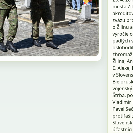
mesta Ži
akreditov
zväzu pro
o Žilinu 
výročie o
padlých v
oslobodi
zhromažd
Žilina, A
E. Alexej
v Slovens
Bielorusk
vojenský 
Štrba, p
Vladimír
Pavel Se
protifaši
Slovenské
účastníci 