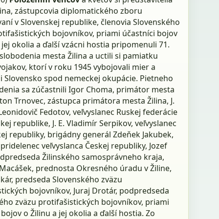
lina, zástupcovia diplomatického zboru
aní v Slovenskej republike, členovia Slovenského
tifašistických bojovníkov, priami účastníci bojov
a jej okolia a ďalší vzácni hostia pripomenuli 71.
slobodenia mesta Žilina a uctili si pamiatku
ojakov, ktorí v roku 1945 vybojovali mier a
li Slovensko spod nemeckej okupácie. Pietneho
enia sa zúčastnili Igor Choma, primátor mesta
nton Trnovec, zástupca primátora mesta Žilina, J.
 Leonidovič Fedotov, veľvyslanec Ruskej federácie
kej republike, J. E. Vladimír Serpikov, veľvyslanec
ej republiky, brigádny generál Zdeňek Jakubek,
pridelenec veľvyslanca Českej republiky, Jozef
odpredseda Žilinského samosprávneho kraja,
 Macášek, prednosta Okresného úradu v Žiline,
čkár, predseda Slovenského zväzu
stických bojovníkov, Juraj Drotár, podpredseda
ho zväzu protifašistických bojovníkov, priami
bojov o Žilinu a jej okolia a ďalší hostia. Zo