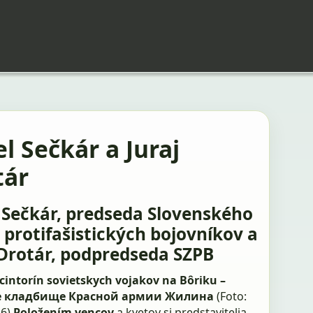
l Sečkár a Juraj
tár
 Sečkár, predseda Slovenského
 protifašistických bojovníkov a
 Drotár, podpredseda SZPB
cintorín sovietskych vojakov na Bôriku –
е кладбище Красной армии Жилина
(Foto:
16)
Položením vencov
a kvetov si predstavitelia