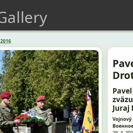
 Gallery
 2016
Pave
Dro
Pavel
zväzu
Juraj
Vojnový 
Военно
29. 4. 20