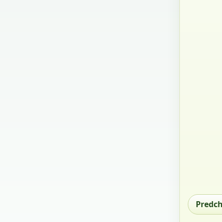
Predc