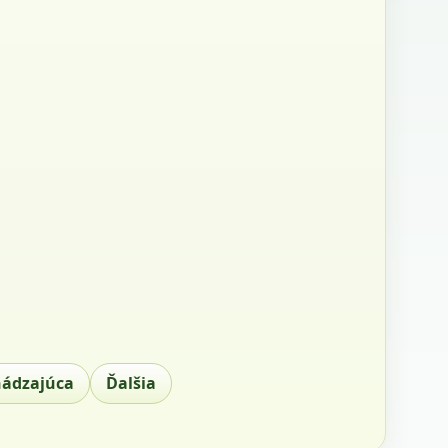
hádzajúca
Ďalšia