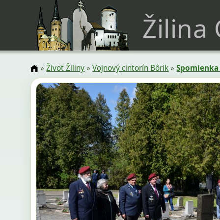
Žilina
»
Život Žiliny
»
Vojnový cintorín Bôrik
»
Spomienka