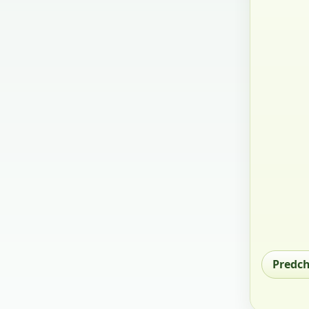
Predc