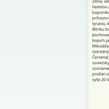
Žilina, v
Fedotov 
bojovníko
príhovoro
tyraniu, 
Bôriku bo
pochovaný
bojoch p
Mikuláša 
ústredný
Červenej
sovietsky
zozname 
prešiel c
vyše 20 t