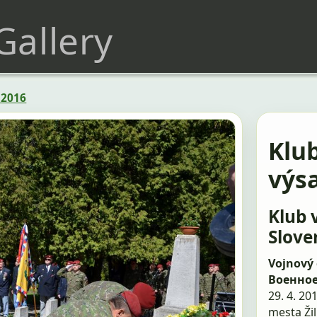
 Gallery
 2016
Klu
výs
Klub 
Slove
Vojnový 
Военно
29. 4. 20
mesta Ži