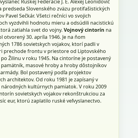
eľvyslanec Ruskej Federácie J. E. Alexej Leonidovič
a predseda Slovenského zväzu protifašistických
v Pavel Sečkár. Všetci rečníci vo svojich
ch vyzdvihli hodnotu mieru a odsúdili nacistickú
ktorá zatiahla svet do vojny.
Vojnový cintorín
na
l otvorený 30. apríla 1946. Je na ňom
ch 1786 sovietskych vojakov, ktorí padli v
ri prechode frontu v priestore od Liptovského
po Žilinu v roku 1945. Na cintoríne je postavený
 pamätník, masové hroby a hroby dôstojníkov
 armády. Bol postavený podľa projektov
ch architektov. Od roku 1981 je zapísaný v
národných kultúrnych pamiatok. V roku 2009
intorín sovietskych vojakov rekonštrukciou za
isíc eur, ktorú zaplatilo ruské veľvyslanectvo.