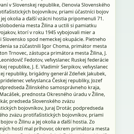
aní v Slovenskej republike, členovia Slovenského
tifašistických bojovníkov, priami účastníci bojov
a jej okolia a ďalší vzácni hostia pripomenuli 71.
slobodenia mesta Žilina a uctili si pamiatku
ojakov, ktorí v roku 1945 vybojovali mier a
li Slovensko spod nemeckej okupácie. Pietneho
enia sa zúčastnili Igor Choma, primátor mesta
nton Trnovec, zástupca primátora mesta Žilina, J.
 Leonidovič Fedotov, veľvyslanec Ruskej federácie
kej republike, J. E. Vladimír Serpikov, veľvyslanec
ej republiky, brigádny generál Zdeňek Jakubek,
pridelenec veľvyslanca Českej republiky, Jozef
odpredseda Žilinského samosprávneho kraja,
 Macášek, prednosta Okresného úradu v Žiline,
čkár, predseda Slovenského zväzu
stických bojovníkov, Juraj Drotár, podpredseda
ho zväzu protifašistických bojovníkov, priami
bojov o Žilinu a jej okolia a ďalší hostia. Zo
ných hostí mal príhovor, okrem primátora mesta