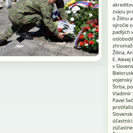
akreditov
zväzu pro
o Žilinu 
výročie o
padlých v
oslobodi
zhromažd
Žilina, A
E. Alexej
v Slovens
Bielorusk
vojenský 
Štrba, p
Vladimír
Pavel Se
protifaši
Slovenské
účastníci 
zúčastne