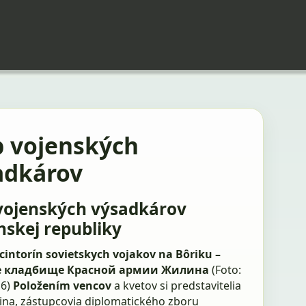
b vojenských
adkárov
vojenských výsadkárov
nskej republiky
cintorín sovietskych vojakov na Bôriku –
е кладбище Красной армии Жилина
(Foto:
16)
Položením vencov
a kvetov si predstavitelia
lina, zástupcovia diplomatického zboru