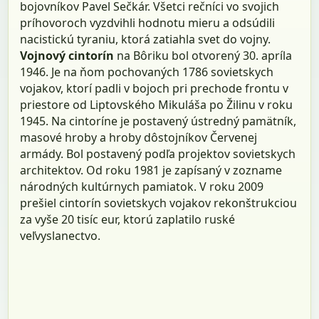
bojovníkov Pavel Sečkár. Všetci rečníci vo svojich
príhovoroch vyzdvihli hodnotu mieru a odsúdili
nacistickú tyraniu, ktorá zatiahla svet do vojny.
Vojnový cintorín
na Bôriku bol otvorený 30. apríla
1946. Je na ňom pochovaných 1786 sovietskych
vojakov, ktorí padli v bojoch pri prechode frontu v
priestore od Liptovského Mikuláša po Žilinu v roku
1945. Na cintoríne je postavený ústredný pamätník,
masové hroby a hroby dôstojníkov Červenej
armády. Bol postavený podľa projektov sovietskych
architektov. Od roku 1981 je zapísaný v zozname
národných kultúrnych pamiatok. V roku 2009
prešiel cintorín sovietskych vojakov rekonštrukciou
za vyše 20 tisíc eur, ktorú zaplatilo ruské
veľvyslanectvo.