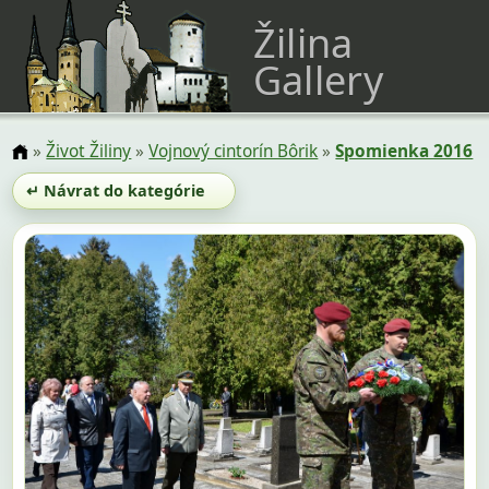
Žilina
Gallery
»
Život Žiliny
»
Vojnový cintorín Bôrik
»
Spomienka 2016
↵ Návrat do kategórie