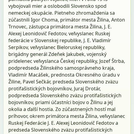
vybojovali mier a oslobodili Slovensko spod
nemeckej okupácie. Pietneho zhromaždenia sa
zúčastnili Igor Choma, primátor mesta Žilina, Anton
Trnovec, zástupca primátora mesta Žilina, J. E.
Alexej Leonidovič Fedotov, veľvyslanec Ruskej
federácie v Slovenskej republike, J. E. Vladimír
Serpikov, veľvyslanec Bieloruskej republiky,
brigádny generál Zdeňek Jakubek, vojenský
pridelenec veľvyslanca Českej republiky, Jozef Štrba,
podpredseda Žilinského samosprávneho kraja,
Vladimír Macášek, prednosta Okresného úradu v
Žiline, Pavel Sečkár, predseda Slovenského zväzu
protifašistických bojovníkov, Juraj Drotár,
podpredseda Slovenského zväzu protifašistických
bojovníkov, priami účastníci bojov o Žilinu a jej
okolia a ďalší hostia. Zo zúčastnených hostí mal
príhovor, okrem primátora mesta Žilina, veľvyslanec
Ruskej Federácie J. E. Alexej Leonidovič Fedotov a
predseda Slovenského zväzu protifašistických