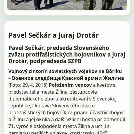
Pavel Sečkár a Juraj Drotár
Pavel Sečkár, predseda Slovenského
zväzu protifašistických bojovníkov a Juraj
Drotár, podpredseda SZPB
Vojnový cintorín sovietskych vojakov na Bôriku
– Военное кладбище Красной армии Жилина
(Foto: 29. 4. 2016)
Položením vencov
a kvetov si
predstavitelia mesta Žilina, zástupcovia
diplomatického zboru akreditovaní v Slovenskej
republike, členovia Slovenského zväzu
protifašistických bojovníkov, priami účastníci bojov
o Žilinu a jej okolia a ďalší vzácni hostia pripomenuli
71. výročie oslobodenia mesta Žilina a uctili si
pamiatku padlých vojakov, ktorí v roku 1945