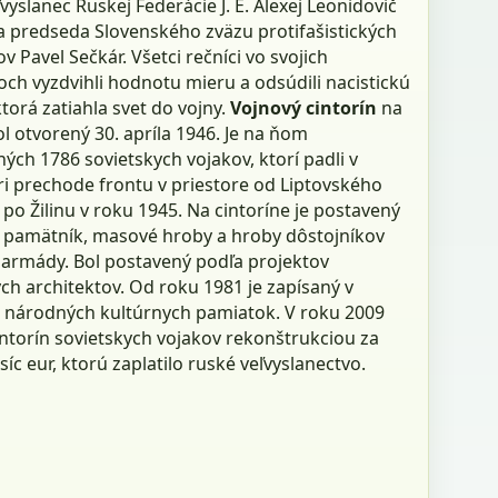
eľvyslanec Ruskej Federácie J. E. Alexej Leonidovič
a predseda Slovenského zväzu protifašistických
v Pavel Sečkár. Všetci rečníci vo svojich
ch vyzdvihli hodnotu mieru a odsúdili nacistickú
ktorá zatiahla svet do vojny.
Vojnový cintorín
na
l otvorený 30. apríla 1946. Je na ňom
ch 1786 sovietskych vojakov, ktorí padli v
ri prechode frontu v priestore od Liptovského
po Žilinu v roku 1945. Na cintoríne je postavený
 pamätník, masové hroby a hroby dôstojníkov
 armády. Bol postavený podľa projektov
ch architektov. Od roku 1981 je zapísaný v
národných kultúrnych pamiatok. V roku 2009
intorín sovietskych vojakov rekonštrukciou za
isíc eur, ktorú zaplatilo ruské veľvyslanectvo.