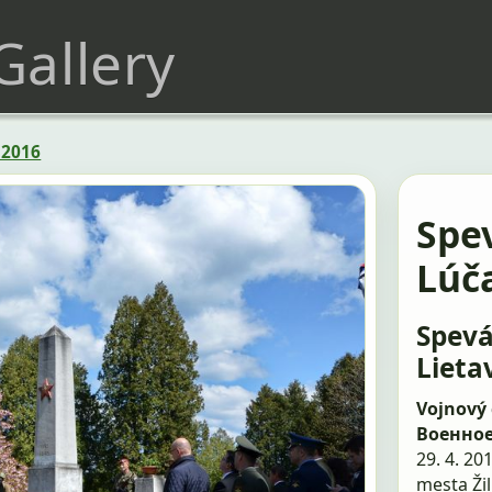
 Gallery
 2016
Spe
Lúč
Spevá
Lieta
Vojnový 
Военно
29. 4. 20
mesta Ži