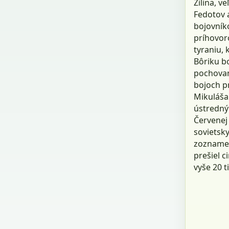
Žilina, v
Fedotov 
bojovníko
príhovoro
tyraniu, 
Bôriku bo
pochovaný
bojoch p
Mikuláša 
ústredný
Červenej
sovietsky
zozname 
prešiel c
vyše 20 t