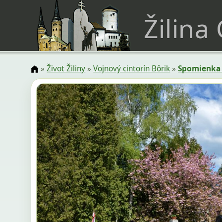
Žilina
»
Život Žiliny
»
Vojnový cintorín Bôrik
»
Spomienka