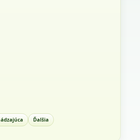
hádzajúca
Ďalšia