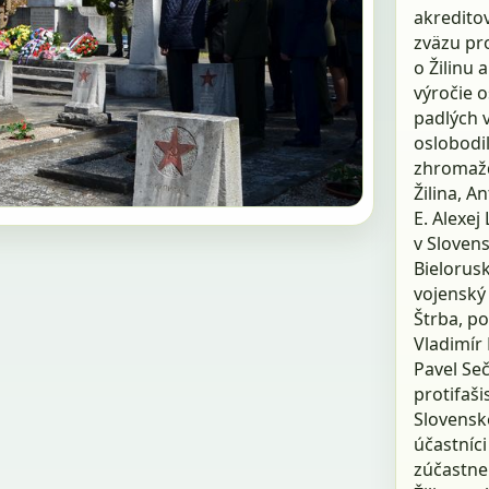
akreditov
zväzu pro
o Žilinu 
výročie o
padlých v
oslobodi
zhromažd
Žilina, A
E. Alexej
v Slovens
Bielorusk
vojenský 
Štrba, p
Vladimír
Pavel Se
protifaši
Slovenské
účastníci 
zúčastne