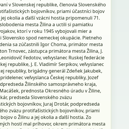
aní v Slovenskej republike, členovia Slovenského
tifašistických bojovníkov, priami účastníci bojov
a jej okolia a ďalší vzácni hostia pripomenuli 71.
slobodenia mesta Žilina a uctili si pamiatku
ojakov, ktorí v roku 1945 vybojovali mier a
li Slovensko spod nemeckej okupácie. Pietneho
enia sa zúčastnili Igor Choma, primátor mesta
nton Trnovec, zástupca primátora mesta Žilina, J.
 Leonidovič Fedotov, veľvyslanec Ruskej federácie
kej republike, J. E. Vladimír Serpikov, veľvyslanec
ej republiky, brigádny generál Zdeňek Jakubek,
pridelenec veľvyslanca Českej republiky, Jozef
odpredseda Žilinského samosprávneho kraja,
 Macášek, prednosta Okresného úradu v Žiline,
čkár, predseda Slovenského zväzu
stických bojovníkov, Juraj Drotár, podpredseda
ho zväzu protifašistických bojovníkov, priami
bojov o Žilinu a jej okolia a ďalší hostia. Zo
ných hostí mal príhovor, okrem primátora mesta