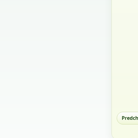
Predc