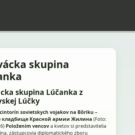
vácka skupina
anka
cka skupina Lúčanka z
vskej Lúčky
cintorín sovietskych vojakov na Bôriku –
е кладбище Красной армии Жилина
(Foto:
16)
Položením vencov
a kvetov si predstavitelia
lina, zástupcovia diplomatického zboru