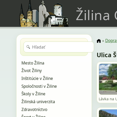
Žilina
»
Doprav
🔍
Ulica 
Mesto Žilina
Život Žiliny
Inštitúcie v Žiline
Spoločnosti v Žiline
Školy v Žiline
Lávka na U
Žilinská univerzita
Zdravotníctvo