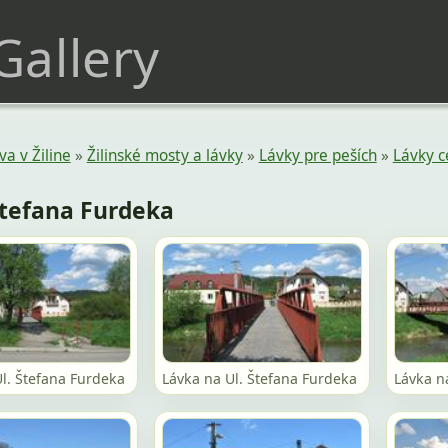
 Gallery
a v Žiline
»
Žilinské mosty a lávky
»
Lávky pre peších
»
Lávky c
Štefana Furdeka
l. Štefana Furdeka
Lávka na Ul. Štefana Furdeka
Lávka n