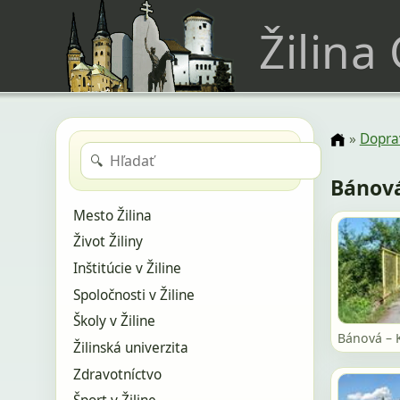
Žilina
»
Doprav
🔍
Bánová
Mesto Žilina
Život Žiliny
Inštitúcie v Žiline
Spoločnosti v Žiline
Školy v Žiline
Bánová – 
Žilinská univerzita
Zdravotníctvo