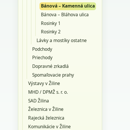
Bánová – Kamenná ulica
Bánova – Bláhova ulica
Rosinky 1
Rosinky 2
Lávky a mostíky ostatne
Podchody
Priechody
Dopravné zrkadlá
Spomaľovacie prahy
Výstavy v Žiline
MHD / DPMŽ s. r. o.
SAD Žilina
Železnica v Žiline
Rajecká železnica
Komunikácie v Žiline