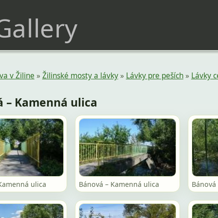
 Gallery
a v Žiline
»
Žilinské mosty a lávky
»
Lávky pre peších
»
Lávky c
 – Kamenná ulica
Kamenná ulica
Bánová – Kamenná ulica
Bánová 