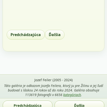
Predchádzajúca
Ďalšia
Jozef Feiler (2005 - 2024)
Táto galéria je odkazom Jozefa Feilera, ktorý ju pre Žilinu a jej ľudí
budoval s láskou 24 rokov až do roku 2024. Galéria obsahuje
113619 fotografii v 6656
kategóriach
.
Použitie fotografií z tejto stránky je povolené len s uvedením
Predchádzajúca
Ďalšia
mena autora Jozef Feiler a odkazu na
zilina-gallery.sk