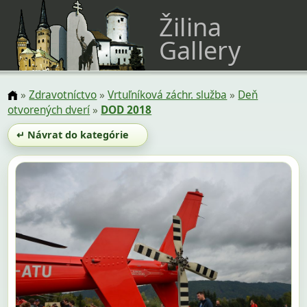
Žilina
Gallery
»
Zdravotníctvo
»
Vrtuľníková záchr. služba
»
Deň
otvorených dverí
»
DOD 2018
↵ Návrat do kategórie