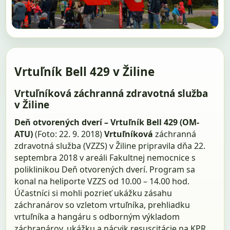
Vrtuľník Bell 429 v Žiline
Vrtuľníková záchranná zdravotná služba
v Žiline
Deň otvorených dverí – Vrtuľník Bell 429 (OM-
ATU)
(Foto: 22. 9. 2018)
Vrtuľníková
záchranná
zdravotná služba (VZZS) v Žiline pripravila dňa 22.
septembra 2018 v areáli Fakultnej nemocnice s
poliklinikou Deň otvorených dverí. Program sa
konal na heliporte VZZS od 10.00 – 14.00 hod.
Účastníci si mohli pozrieť ukážku zásahu
záchranárov so vzletom vrtuľníka, prehliadku
vrtuľníka a hangáru s odborným výkladom
záchranárov, ukážku a nácvik resuscitácie na KPR