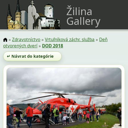
Žilina
Gallery
»
Zdravotníctvo
»
Vrtuľníková záchr. služba
»
Deň
otvorených dverí
»
DOD 2018
↵ Návrat do kategórie