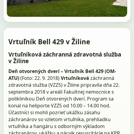
Vrtuľník Bell 429 v Žiline
Vrtuľníková záchranná zdravotná služba
v Žiline
Deň otvorených dverí – Vrtuľník Bell 429 (OM-
ATU)
(Foto: 22. 9. 2018)
Vrtuľníková
záchranná
zdravotná služba (VZZS) v Žiline pripravila dňa 22.
septembra 2018 v areáli Fakultnej nemocnice s
poliklinikou Deň otvorených dverí. Program sa
konal na heliporte VZZS od 10.00 – 14.00 hod.
Účastníci si mohli pozrieť ukážku zásahu
záchranárov so vzletom vrtuľníka, prehliadku
vrtuľníka a hangáru s odborným výkladom
záchranárov, ukážku a nácvik resuscitácie na KPR