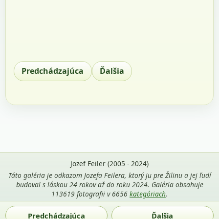
Predchádzajúca
Ďalšia
Jozef Feiler (2005 - 2024)
Táto galéria je odkazom Jozefa Feilera, ktorý ju pre Žilinu a jej ľudí
budoval s láskou 24 rokov až do roku 2024. Galéria obsahuje
113619 fotografii v 6656
kategóriach
.
Použitie fotografií z tejto stránky je povolené len s uvedením
Predchádzajúca
Ďalšia
mena autora Jozef Feiler a odkazu na
zilina-gallery.sk