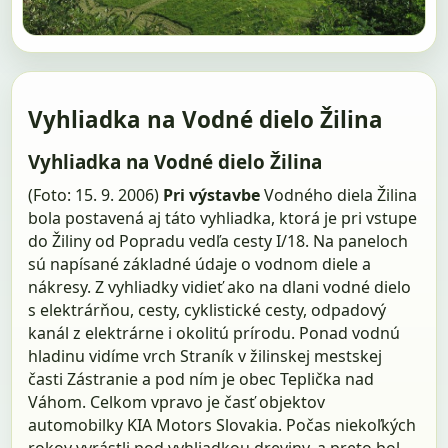
Vyhliadka na Vodné dielo Žilina
Vyhliadka na Vodné dielo Žilina
(Foto: 15. 9. 2006)
Pri výstavbe
Vodného diela Žilina
bola postavená aj táto vyhliadka, ktorá je pri vstupe
do Žiliny od Popradu vedľa cesty I/18. Na paneloch
sú napísané základné údaje o vodnom diele a
nákresy. Z vyhliadky vidieť ako na dlani vodné dielo
s elektrárňou, cesty, cyklistické cesty, odpadový
kanál z elektrárne i okolitú prírodu. Ponad vodnú
hladinu vidíme vrch Straník v žilinskej mestskej
časti Zástranie a pod ním je obec Teplička nad
Váhom. Celkom vpravo je časť objektov
automobilky KIA Motors Slovakia. Počas niekoľkých