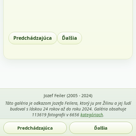
Predchádzajúca
Ďalšia
Jozef Feiler (2005 - 2024)
Táto galéria je odkazom Jozefa Feilera, ktorý ju pre Žilinu a jej ľudí
budoval s láskou 24 rokov až do roku 2024. Galéria obsahuje
113619 fotografii v 6656
kategóriach
.
Použitie fotografií z tejto stránky je povolené len s uvedením
Predchádzajúca
Ďalšia
mena autora Jozef Feiler a odkazu na
zilina-gallery.sk