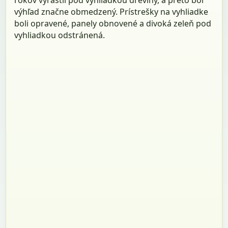
rokov vyrástli pod vyhliadkou dreviny, a preto bol
výhľad značne obmedzený. Prístrešky na vyhliadke
boli opravené, panely obnovené a divoká zeleň pod
vyhliadkou odstránená.