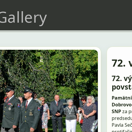
 Gallery
72. 
72. v
povst
Pamätní
Dobrovo
SNP
za p
predsedu
Pavla Se
protifaši