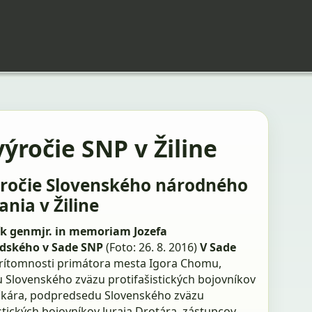
výročie SNP v Žiline
ýročie Slovenského národného
ania v Žiline
k genmjr. in memoriam Jozefa
dského v Sade SNP
(Foto: 26. 8. 2016)
V Sade
rítomnosti primátora mesta Igora Chomu,
 Slovenského zväzu protifašistických bojovníkov
čkára, podpredsedu Slovenského zväzu
stických bojovníkov Juraja Drotára, zástupcov