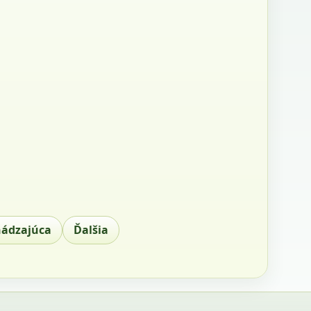
hádzajúca
Ďalšia