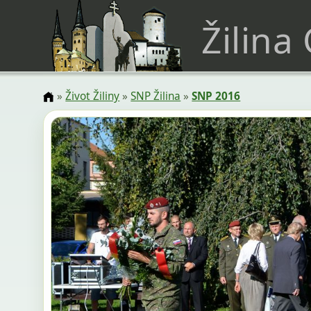
Žilina
»
Život Žiliny
»
SNP Žilina
»
SNP 2016