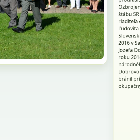
Ozbrojen
štábu SR 
riaditeľa
Ľudovíta 
Slovensk
2016 v S
Jozefa D
roku 2014
národnéh
Dobrovod
bránil pr
okupačný