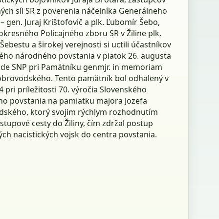
ých síl SR z poverenia náčelníka Generálneho
– gen. Juraj Krištofovič a plk. Ľubomír Šebo,
 okresného Policajného zboru SR v Žiline plk.
Šebestu a širokej verejnosti si uctili účastníkov
ého národného povstania v piatok 26. augusta
ade SNP pri Pamätníku genmjr. in memoriam
obrovodského. Tento pamätník bol odhalený v
 pri príležitosti 70. výročia Slovenského
o povstania na pamiatku majora Jozefa
ského, ktorý svojim rýchlym rozhodnutím
ístupové cesty do Žiliny, čím zdržal postup
ch nacistických vojsk do centra povstania.