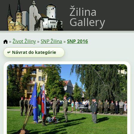
Žilina
Gallery
»
Život Žiliny
»
SNP Žilina
»
SNP 2016
↵ Návrat do kategórie