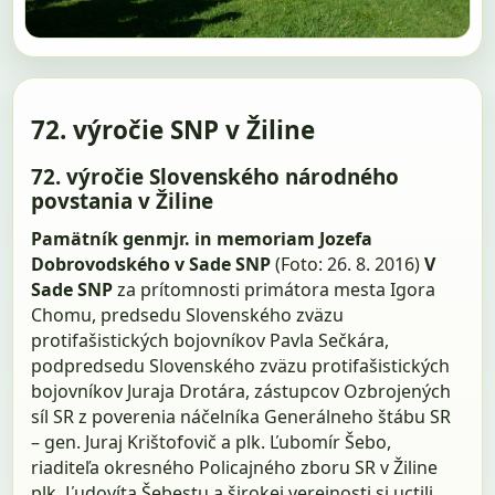
72. výročie SNP v Žiline
72. výročie Slovenského národného
povstania v Žiline
Pamätník genmjr. in memoriam Jozefa
Dobrovodského v Sade SNP
(Foto: 26. 8. 2016)
V
Sade SNP
za prítomnosti primátora mesta Igora
Chomu, predsedu Slovenského zväzu
protifašistických bojovníkov Pavla Sečkára,
podpredsedu Slovenského zväzu protifašistických
bojovníkov Juraja Drotára, zástupcov Ozbrojených
síl SR z poverenia náčelníka Generálneho štábu SR
– gen. Juraj Krištofovič a plk. Ľubomír Šebo,
riaditeľa okresného Policajného zboru SR v Žiline
plk. Ľudovíta Šebestu a širokej verejnosti si uctili