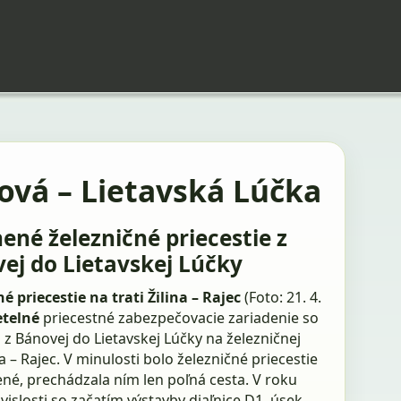
ová – Lietavská Lúčka
ené železničné priecestie z
ej do Lietavskej Lúčky
é priecestie na trati Žilina – Rajec
(Foto: 21. 4.
etelné
priecestné zabezpečovacie zariadenie so
z Bánovej do Lietavskej Lúčky na železničnej
ina – Rajec. V minulosti bolo železničné priecestie
né, prechádzala ním len poľná cesta. V roku
vislosti so začatím výstavby diaľnice D1, úsek