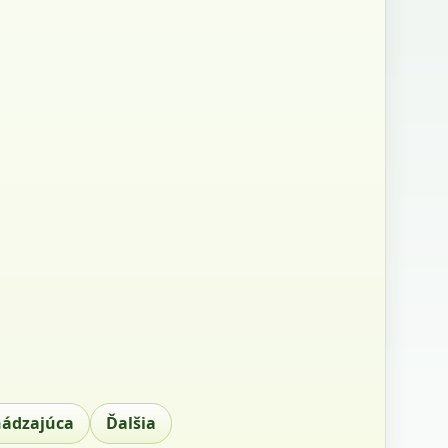
hádzajúca
Ďalšia