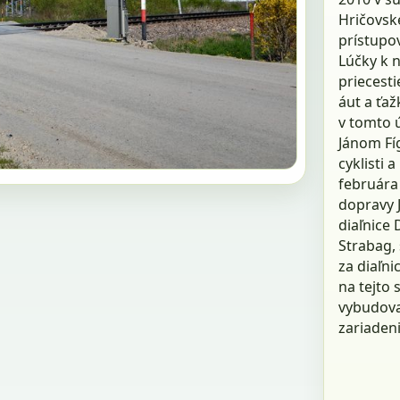
Hričovsk
prístupov
Lúčky k n
priecest
áut a ťaž
v tomto 
Jánom Fíg
cyklisti a
februára 
dopravy J
diaľnice 
Strabag, s
za diaľni
na tejto 
vybudova
zariaden