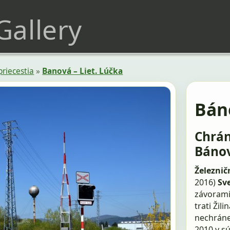
 Gallery
priecestia
»
Banová – Liet. Lúčka
Bán
Chrán
Bánov
Železničn
2016)
Sv
závorami 
trati Žil
nechráne
2010 v sú