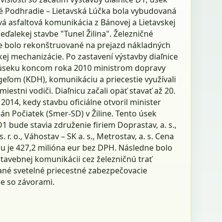
é Podhradie – Lietavská Lúčka bola vybudovaná
á asfaltová komunikácia z Bánovej a Lietavskej
eďalekej stavbe "Tunel Žilina". Železničné
ie bolo rekonštruované na prejazd nákladných
kej mechanizácie. Po zastavení výstavby diaľnice
úseku koncom roka 2010 ministrom dopravy
eľom (KDH), komunikáciu a priecestie využívali
 miestni vodiči. Diaľnicu začali opäť stavať až 20.
2014, kedy stavbu oficiálne otvoril minister
án Počiatek (Smer-SD) v Žiline. Tento úsek
D1 bude stavia združenie firiem Doprastav, a. s.,
. r. o., Váhostav – SK a. s., Metrostav, a. s. Cena
cu je 427,2 milióna eur bez DPH. Následne bolo
stavebnej komunikácii cez železničnú trať
né svetelné priecestné zabezpečovacie
ie so závorami.