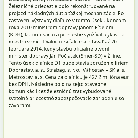
Železničné priecestie bolo rekonštruované na
prejazd nákladných áut a ťažkej mechanizácie. Po
zastavení výstavby diaľnice v tomto úseku koncom
roka 2010 ministrom dopravy Jánom Fígeľom
(KDH), komunikáciu a priecestie využívali cyklisti a
miestni vodiči. Diaľnicu začali opäť stavať až 20.
februára 2014, kedy stavbu oficiálne otvoril
minister dopravy Ján Počiatek (Smer-SD) v Žiline.
Tento úsek diaľnice D1 bude stavia združenie firiem
Doprastav, a. s., Strabag, s. r. o., Váhostav – SK a. s.,
Metrostav, a. s. Cena za diaľnicu je 427,2 milióna eur
bez DPH. Následne bolo na tejto stavebnej
komunikácii cez železničnú trať vybudované
svetelné priecestné zabezpečovacie zariadenie so
závorami.