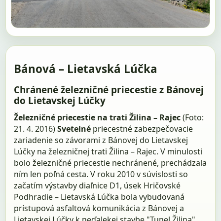
Bánová – Lietavská Lúčka
Chránené železničné priecestie z Bánovej
do Lietavskej Lúčky
Železničné priecestie na trati Žilina – Rajec
(Foto:
21. 4. 2016)
Svetelné
priecestné zabezpečovacie
zariadenie so závorami z Bánovej do Lietavskej
Lúčky na železničnej trati Žilina – Rajec. V minulosti
bolo železničné priecestie nechránené, prechádzala
ním len poľná cesta. V roku 2010 v súvislosti so
začatím výstavby diaľnice D1, úsek Hričovské
Podhradie – Lietavská Lúčka bola vybudovaná
prístupová asfaltová komunikácia z Bánovej a
Lietavskej Lúčky k neďalekej stavbe "Tunel Žilina".