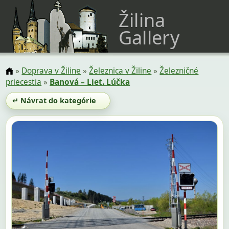
Žilina
Gallery
»
Doprava v Žiline
»
Železnica v Žiline
»
Železničné
priecestia
»
Banová – Liet. Lúčka
↵ Návrat do kategórie