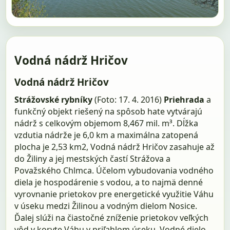
Vodná nádrž Hričov
Vodná nádrž Hričov
Strážovské rybníky
(Foto: 17. 4. 2016)
Priehrada
a
funkčný objekt riešený na spôsob hate vytvárajú
nádrž s celkovým objemom 8,467 mil. m³. Dĺžka
vzdutia nádrže je 6,0 km a maximálna zatopená
plocha je 2,53 km2, Vodná nádrž Hričov zasahuje až
do Žiliny a jej mestských častí Strážova a
Považského Chlmca. Účelom vybudovania vodného
diela je hospodárenie s vodou, a to najmä denné
vyrovnanie prietokov pre energetické využitie Váhu
v úseku medzi Žilinou a vodným dielom Nosice.
Ďalej slúži na čiastočné zníženie prietokov veľkých
vôd v koryte Váhu v priľahlom úseku. Vodné dielo