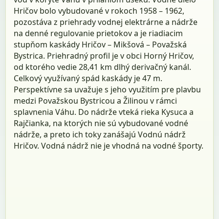
Hričov bolo vybudované v rokoch 1958 – 1962,
pozostáva z priehrady vodnej elektrárne a nádrže
na denné regulovanie prietokov a je riadiacim
stupňom kaskády Hričov – Mikšová – Považská
Bystrica. Priehradný profil je v obci Horný Hričov,
od ktorého vedie 28,41 km dlhý derivačný kanál.
Celkový využívaný spád kaskády je 47 m.
Perspektívne sa uvažuje s jeho využitím pre plavbu
medzi Považskou Bystricou a Žilinou v rámci
splavnenia Váhu. Do nádrže vteká rieka Kysuca a
Rajčianka, na ktorých nie sú vybudované vodné
nádrže, a preto ich toky zanášajú Vodnú nádrž
Hričov. Vodná nádrž nie je vhodná na vodné športy.