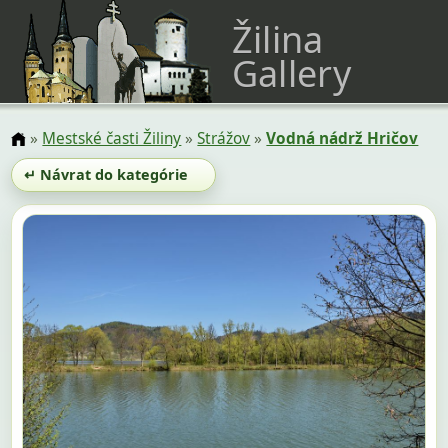
Žilina
Gallery
»
Mestské časti Žiliny
»
Strážov
»
Vodná nádrž Hričov
↵ Návrat do kategórie