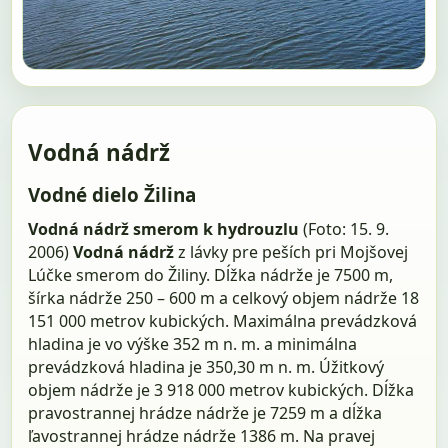
Vodná nádrž
Vodné dielo Žilina
Vodná nádrž smerom k hydrouzlu
(Foto: 15. 9.
2006)
Vodná nádrž
z lávky pre peších pri Mojšovej
Lúčke smerom do Žiliny. Dĺžka nádrže je 7500 m,
šírka nádrže 250 – 600 m a celkový objem nádrže 18
151 000 metrov kubických. Maximálna prevádzková
hladina je vo výške 352 m n. m. a minimálna
prevádzková hladina je 350,30 m n. m. Úžitkový
objem nádrže je 3 918 000 metrov kubických. Dĺžka
pravostrannej hrádze nádrže je 7259 m a dĺžka
ľavostrannej hrádze nádrže 1386 m. Na pravej