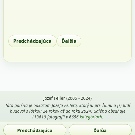
Predchádzajúca
Ďalšia
Jozef Feiler (2005 - 2024)
Táto galéria je odkazom Jozefa Feilera, ktorý ju pre Žilinu a jej ľudí
budoval s láskou 24 rokov až do roku 2024. Galéria obsahuje
113619 fotografii v 6656
kategóriach
.
Použitie fotografií z tejto stránky je povolené len s uvedením
Predchádzajúca
Ďalšia
mena autora Jozef Feiler a odkazu na
zilina-gallery.sk