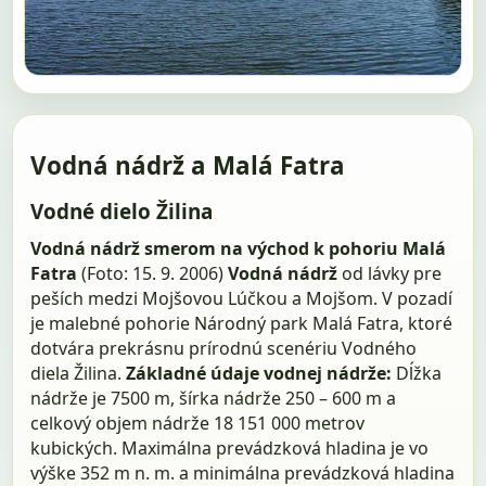
Vodná nádrž a Malá Fatra
Vodné dielo Žilina
Vodná nádrž smerom na východ k pohoriu Malá
Fatra
(Foto: 15. 9. 2006)
Vodná nádrž
od lávky pre
peších medzi Mojšovou Lúčkou a Mojšom. V pozadí
je malebné pohorie Národný park Malá Fatra, ktoré
dotvára prekrásnu prírodnú scenériu Vodného
diela Žilina.
Základné údaje vodnej nádrže:
Dĺžka
nádrže je 7500 m, šírka nádrže 250 – 600 m a
celkový objem nádrže 18 151 000 metrov
kubických. Maximálna prevádzková hladina je vo
výške 352 m n. m. a minimálna prevádzková hladina