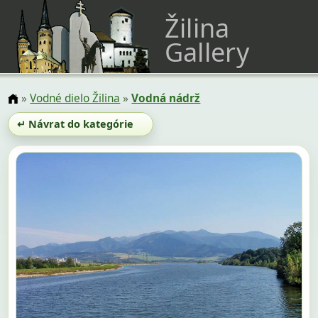
Žilina
Gallery
»
Vodné dielo Žilina
»
Vodná nádrž
↵ Návrat do kategórie