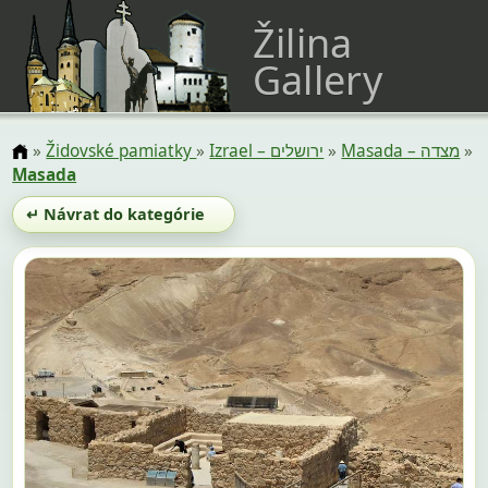
Žilina
Gallery
»
Židovské pamiatky
»
Izrael – ירושלים
»
Masada – מצדה
»
Masada
↵ Návrat do kategórie