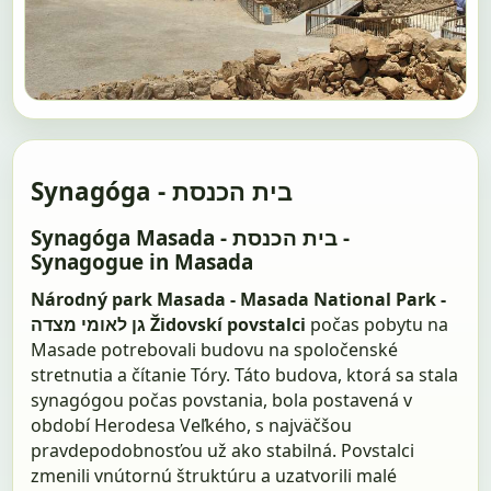
Synagóga - בית הכנסת
Synagóga Masada - בית הכנסת -
Synagogue in Masada
Národný park Masada - Masada National Park -
גן לאומי מצדה
Židovskí povstalci
počas pobytu na
Masade potrebovali budovu na spoločenské
stretnutia a čítanie Tóry. Táto budova, ktorá sa stala
synagógou počas povstania, bola postavená v
období Herodesa Veľkého, s najväčšou
pravdepodobnosťou už ako stabilná. Povstalci
zmenili vnútornú štruktúru a uzatvorili malé