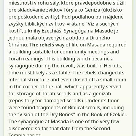
miestnosti v rohu sály, ktoré pravdepodobne slúžili
pre skladovanie zvitkov Tóry ako Geniza (úložisko
pre poškodené zvitky). Pod podlahou boli nájdené
zvyšky biblických zvitkov, vrátane "Vízia suchých
kostí", z knihy Ezechiáš. Synagóga na Masade je
jednou mála objavených z obdobia Druhého
Chrámu.
The rebelś
way of life on Masada required
a building suitable for community meetings and
Torah readings. This building which became a
synagogue during the revolt, was built in Herods,
time most likely as a stable. The rebels changed its
internal structure and even closed off a small room
in the corner of the hall, which apparently served
for storage of Torah scrolls and as a genizah
(repository for damaged scrolls). Under its floor
were found fragments of Biblical scrolls, including
the "Vision of the Dry Bones" in the Book of Ezekiel.
The synagogue at Masada is one of the very few
discovered so far that date from the Second
Temple period.