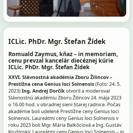
ICLic. PhDr. Mgr. Štefan Žídek
Romuald Zaymus, kňaz – in memoriam,
cenu prevzal kancelár diecéznej kúrie
ICLic. PhDr. Mgr. Štefan Žídek
XXVI. Slávnostná akadémia Zboru Žilincov –
Prestížna cena Genius loci Solnensis
(Foto: 24. 5.
2023)
Ing. Andrej Dorčík
otvoril a moderoval
Slávnostnú akadémiu Zboru Žilincov 24. mája 2023
o 16.00 hod. v obradnej sieni Starej radnice. Počas
akadémie boli udelené Prestížne ceny Genius loci
Solnensis. Laureátmi ceny Genius loci Solnensis v
roku 2023 boli Mgr. Mária Balkóciová a Ing. Gustáv
Krušinský. Laureátmi ceny Genius loci Solnensis – in