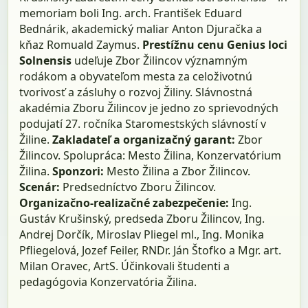
memoriam boli Ing. arch. František Eduard
Bednárik, akademický maliar Anton Djuračka a
kňaz Romuald Zaymus.
Prestížnu cenu Genius loci
Solnensis
udeľuje Zbor Žilincov významným
rodákom a obyvateľom mesta za celoživotnú
tvorivosť a zásluhy o rozvoj Žiliny. Slávnostná
akadémia Zboru Žilincov je jedno zo sprievodných
podujatí 27. ročníka Staromestských slávností v
Žiline.
Zakladateľ a organizačný garant:
Zbor
Žilincov. Spolupráca: Mesto Žilina, Konzervatórium
Žilina.
Sponzori:
Mesto Žilina a Zbor Žilincov.
Scenár:
Predsedníctvo Zboru Žilincov.
Organizačno-realizačné zabezpečenie:
Ing.
Gustáv Krušinský, predseda Zboru Žilincov, Ing.
Andrej Dorčík, Miroslav Pliegel ml., Ing. Monika
Pfliegelová, Jozef Feiler, RNDr. Ján Štofko a Mgr. art.
Milan Oravec, ArtS. Účinkovali študenti a
pedagógovia Konzervatória Žilina.