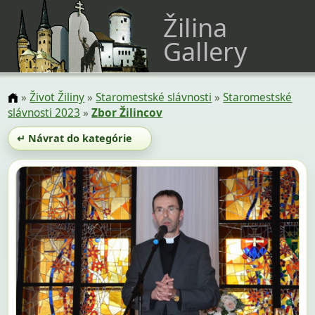
Žilina
Gallery
»
Život Žiliny
»
Staromestské slávnosti
»
Staromestské
slávnosti 2023
»
Zbor Žilincov
↵ Návrat do kategórie