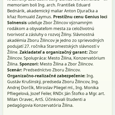
memoriam boli Ing. arch. František Eduard
Bednárik, akademický maliar Anton Djuračka a
kňaz Romuald Zaymus.
Prestížnu cenu Genius loci
Solnensis
udeľuje Zbor Žilincov významným
rodákom a obyvateľom mesta za celoživotnú
tvorivosť a zásluhy o rozvoj Žiliny. Slávnostná
akadémia Zboru Žilincov je jedno zo sprievodných
podujatí 27. ročníka Staromestských slávností v
Žiline.
Zakladateľ a organizačný garant:
Zbor
Žilincov. Spolupráca: Mesto Žilina, Konzervatórium
Žilina.
Sponzori:
Mesto Žilina a Zbor Žilincov.
Scenár:
Predsedníctvo Zboru Žilincov.
Organizačno-realizačné zabezpečenie:
Ing.
Gustáv Krušinský, predseda Zboru Žilincov, Ing.
Andrej Dorčík, Miroslav Pliegel ml., Ing. Monika
Pfliegelová, Jozef Feiler, RNDr. Ján Štofko a Mgr. art.
Milan Oravec, ArtS. Účinkovali študenti a
pedagógovia Konzervatória Žilina.