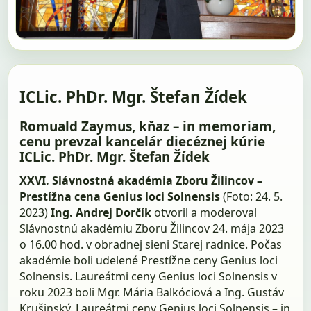
ICLic. PhDr. Mgr. Štefan Žídek
Romuald Zaymus, kňaz – in memoriam,
cenu prevzal kancelár diecéznej kúrie
ICLic. PhDr. Mgr. Štefan Žídek
XXVI. Slávnostná akadémia Zboru Žilincov –
Prestížna cena Genius loci Solnensis
(Foto: 24. 5.
2023)
Ing. Andrej Dorčík
otvoril a moderoval
Slávnostnú akadémiu Zboru Žilincov 24. mája 2023
o 16.00 hod. v obradnej sieni Starej radnice. Počas
akadémie boli udelené Prestížne ceny Genius loci
Solnensis. Laureátmi ceny Genius loci Solnensis v
roku 2023 boli Mgr. Mária Balkóciová a Ing. Gustáv
Krušinský. Laureátmi ceny Genius loci Solnensis – in