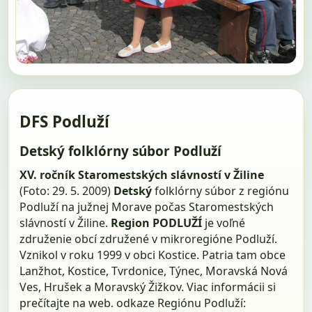
DFS Podluží
Detský folklórny súbor Podluží
XV. ročník Staromestských slávností v Žiline
(Foto: 29. 5. 2009)
Detský
folklórny súbor z regiónu
Podluží na južnej Morave počas Staromestských
slávností v Žiline.
Region PODLUŽÍ
je voľné
združenie obcí združené v mikroregióne Podluží.
Vznikol v roku 1999 v obci Kostice. Patria tam obce
Lanžhot, Kostice, Tvrdonice, Týnec, Moravská Nová
Ves, Hrušek a Moravský Žižkov. Viac informácii si
prečítajte na web. odkaze Regiónu Podluží: