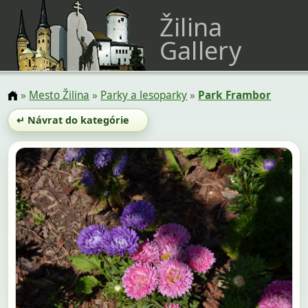
Žilina
Gallery
»
Mesto Žilina
»
Parky a lesoparky
»
Park Frambor
↵ Návrat do kategórie