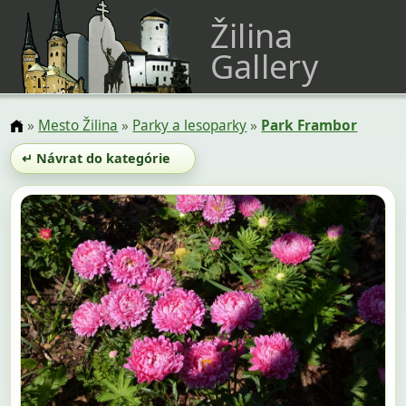
Žilina
Gallery
»
Mesto Žilina
»
Parky a lesoparky
»
Park Frambor
↵ Návrat do kategórie