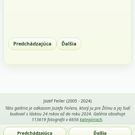
Predchádzajúca
Ďalšia
Jozef Feiler (2005 - 2024)
Táto galéria je odkazom Jozefa Feilera, ktorý ju pre Žilinu a jej ľudí
budoval s láskou 24 rokov až do roku 2024. Galéria obsahuje
113619 fotografii v 6656
kategóriach
.
Použitie fotografií z tejto stránky je povolené len s uvedením
Predchádzajúca
Ďalšia
mena autora Jozef Feiler a odkazu na
zilina-gallery.sk