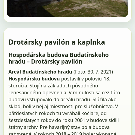
Drotársky pavilón a kaplnka
Hospodárska budova Budatínskeho
hradu – Drotársky pavilón
Areál Budatínskeho hradu
(Foto: 30. 7. 2021)
Hospodársku budovu
postavili v polovici 18.
storočia. Stojí na základoch pôvodného
renesančného opevnenia. V minulosti sa cez túto
budovu vstupovalo do areálu hradu. Slúžila ako
sklad, boli v nej aj miestnosti pre služobníctvo. V
päťdesiatych rokoch tu vyrábali kočiare, od
šesťdesiatych rokov do roku 2001 v budove sídlil
štátny archív. Pre havarijný stav bola budova
zatvorená. V rokoch 2018 – 2019 bola vykonaná