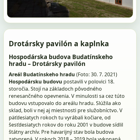
Drotársky pavilón a kaplnka
Hospodárska budova Budatínskeho
hradu – Drotársky pavilón
Areál Budatínskeho hradu
(Foto: 30. 7. 2021)
Hospodársku budovu
postavili v polovici 18.
storočia. Stojí na základoch pôvodného
renesančného opevnenia. V minulosti sa cez túto
budovu vstupovalo do areálu hradu. Slúžila ako
sklad, boli v nej aj miestnosti pre služobníctvo. V
päťdesiatych rokoch tu vyrábali kočiare, od
šesťdesiatych rokov do roku 2001 v budove sídlil
štátny archív. Pre havarijný stav bola budova
zatvorená. V rokoch 2018 – 2019 bola vykonaná