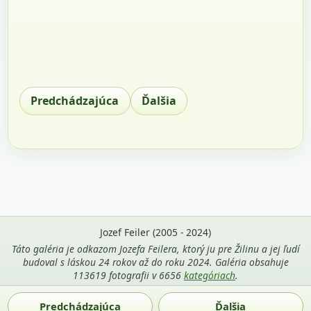
Predchádzajúca
Ďalšia
Jozef Feiler (2005 - 2024)
Táto galéria je odkazom Jozefa Feilera, ktorý ju pre Žilinu a jej ľudí
budoval s láskou 24 rokov až do roku 2024. Galéria obsahuje
113619 fotografii v 6656
kategóriach
.
Použitie fotografií z tejto stránky je povolené len s uvedením
Predchádzajúca
Ďalšia
mena autora Jozef Feiler a odkazu na
zilina-gallery.sk