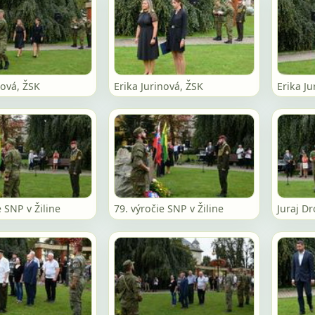
nová, ŽSK
Erika Jurinová, ŽSK
Erika Ju
e SNP v Žiline
79. výročie SNP v Žiline
Juraj Dr