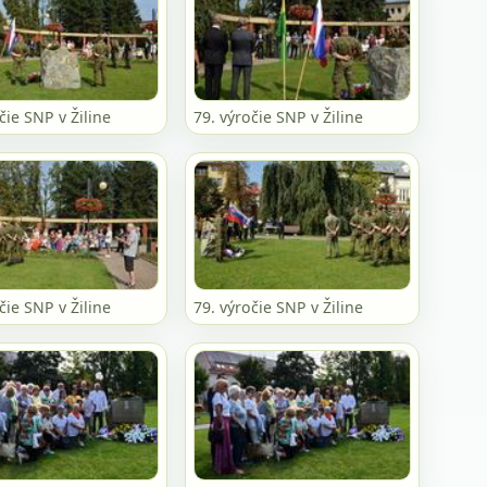
čie SNP v Žiline
79. výročie SNP v Žiline
čie SNP v Žiline
79. výročie SNP v Žiline