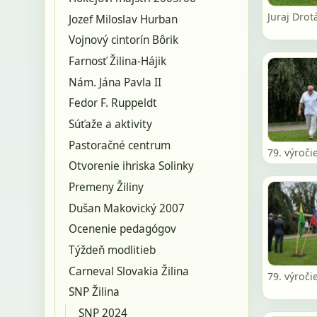
Juraj Drot
Jozef Miloslav Hurban
Vojnový cintorín Bôrik
Farnosť Žilina-Hájik
Nám. Jána Pavla II
Fedor F. Ruppeldt
Súťaže a aktivity
Pastoračné centrum
79. výroči
Otvorenie ihriska Solinky
Premeny Žiliny
Dušan Makovický 2007
Ocenenie pedagógov
Týždeň modlitieb
Carneval Slovakia Žilina
79. výroči
SNP Žilina
SNP 2024