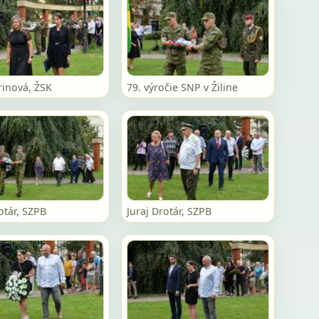
rinová, ŽSK
79. výročie SNP v Žiline
otár, SZPB
Juraj Drotár, SZPB