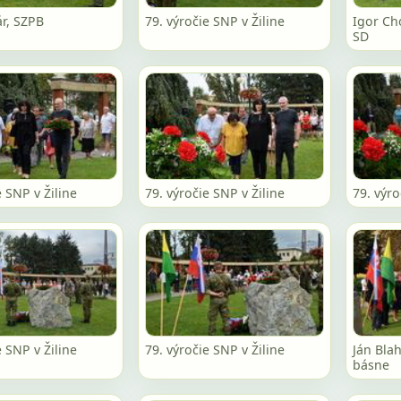
ár, SZPB
79. výročie SNP v Žiline
Igor Ch
SD
e SNP v Žiline
79. výročie SNP v Žiline
79. výro
e SNP v Žiline
79. výročie SNP v Žiline
Ján Blah
básne