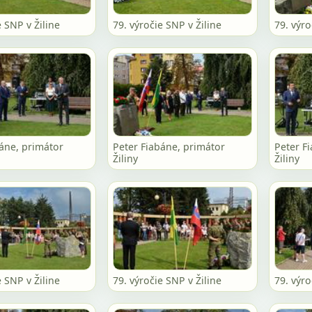
e SNP v Žiline
79. výročie SNP v Žiline
79. výro
báne, primátor
Peter Fiabáne, primátor
Peter F
Žiliny
Žiliny
e SNP v Žiline
79. výročie SNP v Žiline
79. výro