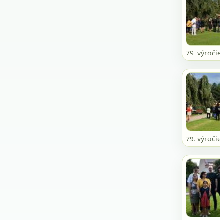
79. výroči
79. výroči