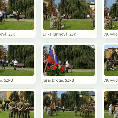
nová, ŽSK
Erika Jurinová, ŽSK
79. výro
ár, SZPB
Juraj Drotár, SZPB
79. výro