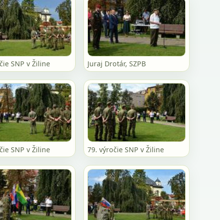
čie SNP v Žiline
Juraj Drotár, SZPB
čie SNP v Žiline
79. výročie SNP v Žiline