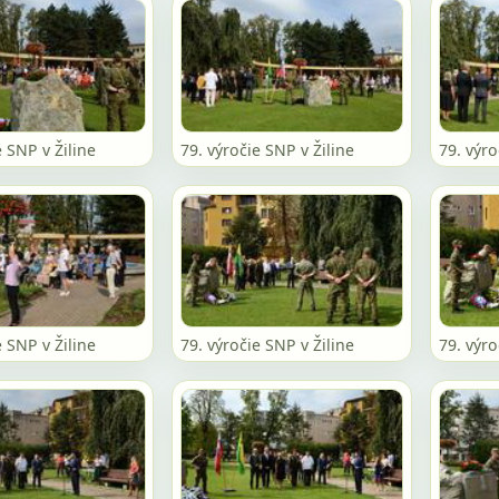
e SNP v Žiline
79. výročie SNP v Žiline
79. výro
e SNP v Žiline
79. výročie SNP v Žiline
79. výro