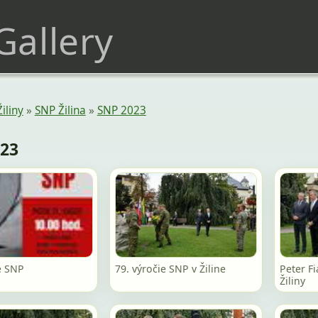
 Gallery
Žiliny
»
SNP Žilina
»
SNP 2023
023
e SNP
79. výročie SNP v Žiline
Peter F
Žiliny