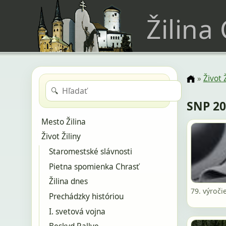
Žilina
»
Život 
🔍
SNP 2
Mesto Žilina
Život Žiliny
Staromestské slávnosti
Pietna spomienka Chrasť
Žilina dnes
79. výroči
Prechádzky históriou
I. svetová vojna