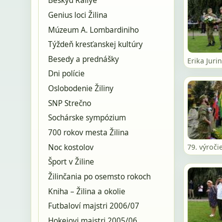
Beskyd Rallye
Genius loci Žilina
Múzeum A. Lombardiniho
Týždeň kresťanskej kultúry
Besedy a prednášky
Erika Juri
Dni polície
Oslobodenie Žiliny
SNP Strečno
Sochárske sympózium
700 rokov mesta Žilina
Noc kostolov
79. výroči
Šport v Žiline
Žilinčania po osemsto rokoch
Kniha – Žilina a okolie
Futbaloví majstri 2006/07
Hokejovi majstri 2005/06