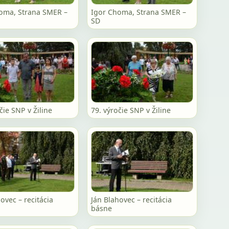
oma, Strana SMER –
Igor Choma, Strana SMER –
SD
čie SNP v Žiline
79. výročie SNP v Žiline
ovec – recitácia
Ján Blahovec – recitácia
básne