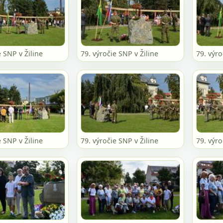
e SNP v Žiline
79. výročie SNP v Žiline
79. výro
e SNP v Žiline
79. výročie SNP v Žiline
79. výro