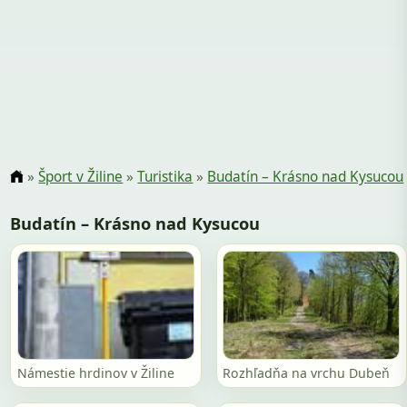
»
Šport v Žiline
»
Turistika
»
Budatín – Krásno nad Kysucou
Budatín – Krásno nad Kysucou
Námestie hrdinov v Žiline
Rozhľadňa na vrchu Dubeň