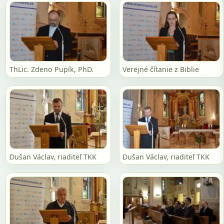
ThLic. Zdeno Pupík, PhD.
Verejné čítanie z Biblie
Dušan Václav, riaditeľ TKK
Dušan Václav, riaditeľ TKK