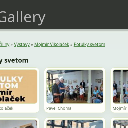
 Gallery
Žiliny
»
Výstavy
»
Mojmír Vlkolaček
»
Potulky svetom
y svetom
kolaček
Pavel Choma
Mojmír 