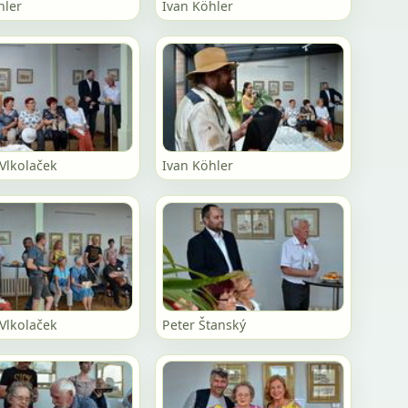
hler
Ivan Köhler
Vlkolaček
Ivan Köhler
Vlkolaček
Peter Štanský