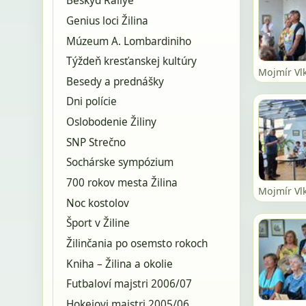
Beskyd Rallye
Genius loci Žilina
Múzeum A. Lombardiniho
Týždeň kresťanskej kultúry
Mojmír Vl
Besedy a prednášky
Dni polície
Oslobodenie Žiliny
SNP Strečno
Sochárske sympózium
700 rokov mesta Žilina
Mojmír Vl
Noc kostolov
Šport v Žiline
Žilinčania po osemsto rokoch
Kniha – Žilina a okolie
Futbaloví majstri 2006/07
Hokejovi majstri 2005/06