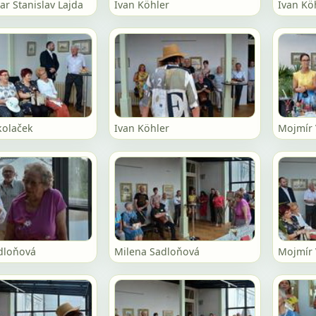
ar Stanislav Lajda
Ivan Köhler
Ivan Kö
kolaček
Ivan Köhler
Mojmír 
dloňová
Milena Sadloňová
Mojmír 