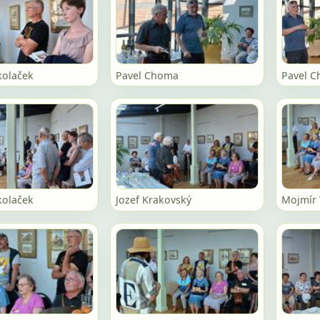
kolaček
Pavel Choma
Pavel 
kolaček
Jozef Krakovský
Mojmír 