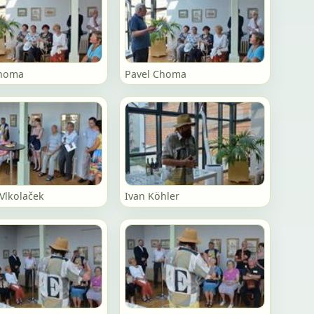
Choma
Pavel Choma
Vlkolaček
Ivan Köhler