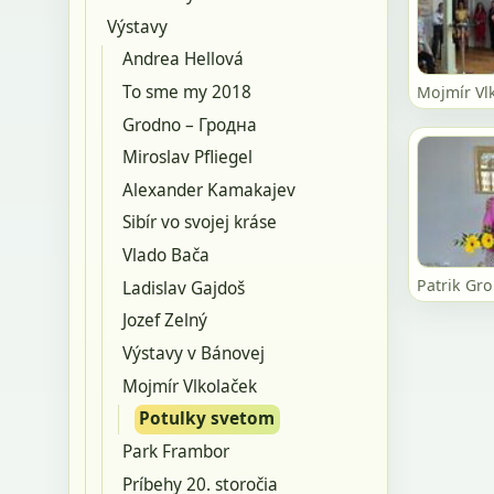
Výstavy
Andrea Hellová
To sme my 2018
Mojmír Vl
Grodno – Гродна
Miroslav Pfliegel
Alexander Kamakajev
Sibír vo svojej kráse
Vlado Bača
Patrik Gr
Ladislav Gajdoš
Jozef Zelný
Výstavy v Bánovej
Mojmír Vlkolaček
Potulky svetom
Park Frambor
Príbehy 20. storočia