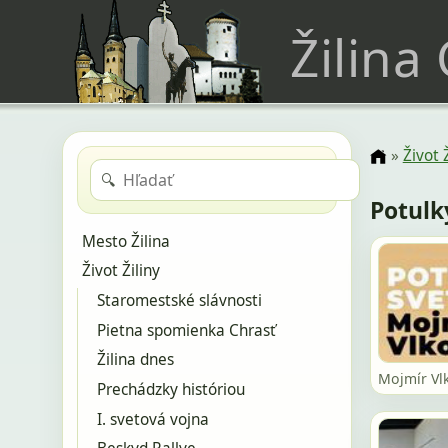
Žilina
»
Život 
🔍
Potulk
Mesto Žilina
Život Žiliny
Staromestské slávnosti
Pietna spomienka Chrasť
Žilina dnes
Mojmír Vl
Prechádzky históriou
I. svetová vojna