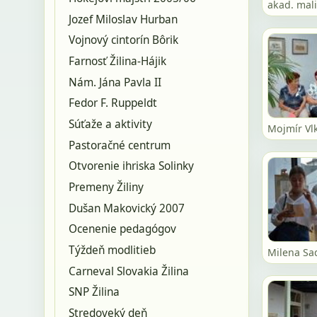
akad. mali
Jozef Miloslav Hurban
Vojnový cintorín Bôrik
Farnosť Žilina-Hájik
Nám. Jána Pavla II
Fedor F. Ruppeldt
Súťaže a aktivity
Mojmír Vl
Pastoračné centrum
Otvorenie ihriska Solinky
Premeny Žiliny
Dušan Makovický 2007
Ocenenie pedagógov
Týždeň modlitieb
Milena Sa
Carneval Slovakia Žilina
SNP Žilina
Stredoveký deň