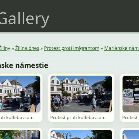
 Gallery
Žiliny
»
Žilina dnes
»
Protest proti imigrantom
»
Mariánske nám
nske námestie
roti kotlebovcom
Protest proti kotlebovcom
Protest