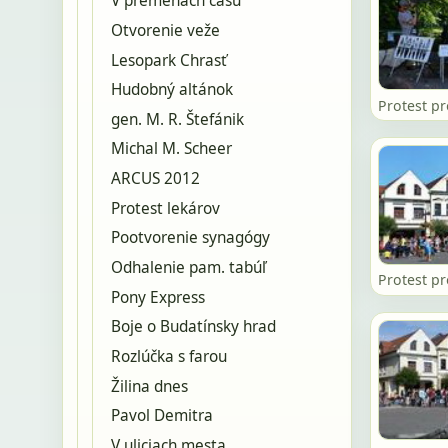
V premenách času
Otvorenie veže
Lesopark Chrasť
Hudobný altánok
Protest p
gen. M. R. Štefánik
Michal M. Scheer
ARCUS 2012
Protest lekárov
Pootvorenie synagógy
Odhalenie pam. tabúľ
Protest p
Pony Express
Boje o Budatínsky hrad
Rozlúčka s farou
Žilina dnes
Pavol Demitra
V uliciach mesta