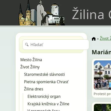
Žilina
»
Život 
🔍
Mariá
Mesto Žilina
Život Žiliny
Staromestské slávnosti
Pietna spomienka Chrasť
Žilina dnes
Protest p
Elektronický organ
Krajská knižnica v Žiline