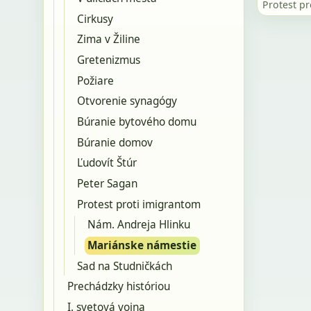
Protest p
Cirkusy
Zima v Žiline
Gretenizmus
Požiare
Otvorenie synagógy
Búranie bytového domu
Búranie domov
Ľudovít Štúr
Peter Sagan
Protest proti imigrantom
Nám. Andreja Hlinku
Mariánske námestie
Sad na Studničkách
Prechádzky históriou
I. svetová vojna