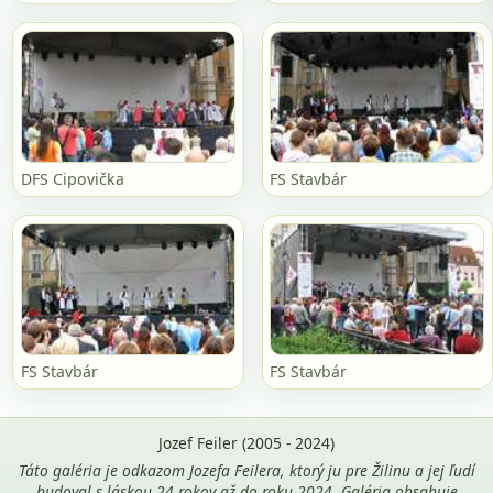
DFS Cipovička
FS Stavbár
FS Stavbár
FS Stavbár
Jozef Feiler (2005 - 2024)
Táto galéria je odkazom Jozefa Feilera, ktorý ju pre Žilinu a jej ľudí
budoval s láskou 24 rokov až do roku 2024. Galéria obsahuje