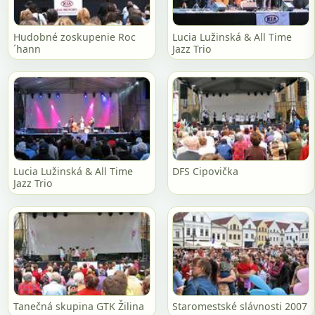
Hudobné zoskupenie Roc
Lucia Lužinská & All Time
´hann
Jazz Trio
Lucia Lužinská & All Time
DFS Cipovička
Jazz Trio
Tanečná skupina GTK Žilina
Staromestské slávnosti 2007