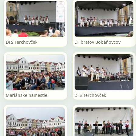
DFS Terchovček
ĽH bratov Bobáňovcov
Mariánske namestie
DFS Terchovček