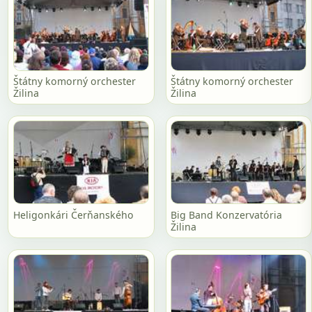
Štátny komorný orchester
Štátny komorný orchester
Žilina
Žilina
Heligonkári Čerňanského
Big Band Konzervatória
Žilina