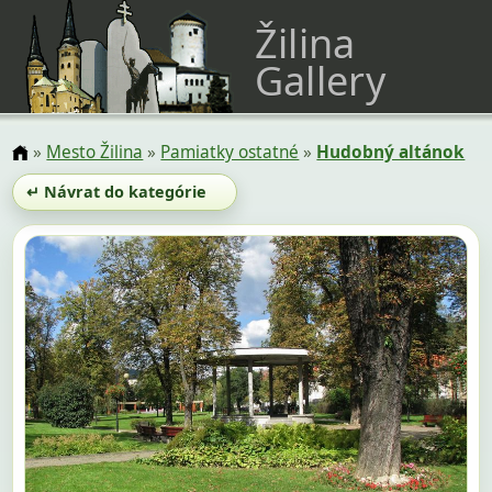
Žilina
Gallery
»
Mesto Žilina
»
Pamiatky ostatné
»
Hudobný altánok
↵ Návrat do kategórie