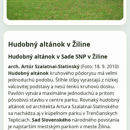
Hudobný altánok v Žiline
Hudobný altánok v Sade SNP v Žiline
arch. Artúr Szalatnai-Slatinský
(Foto: 18. 9. 2010)
Hudobný altánok
kruhového pôdorysu má veľmi
jednoduchú podobu. Štíhle stĺpy vyrastajú z nízkej
valcovitej podstavy a nesú tenkú kruhovú dosku.
Pavilón vytvára maximálne jednoduchú a pritom
pôsobivú stavbu v centre parku. Rovnaký hudobný
altánok od architekta Artura Szalatnai-Slatinského
sa nachádza aj v kúpeľnom parku v Trenčianskych
Tepliciach.
Sad Slovenského
národného povstania
je najstarším mestským parkom v meste Žilina.