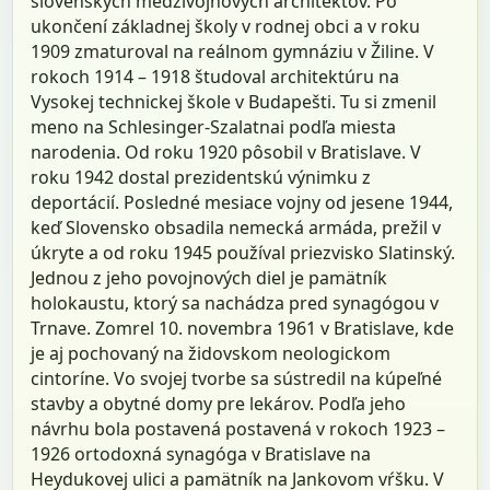
slovenských medzivojnových architektov. Po
ukončení základnej školy v rodnej obci a v roku
1909 zmaturoval na reálnom gymnáziu v Žiline. V
rokoch 1914 – 1918 študoval architektúru na
Vysokej technickej škole v Budapešti. Tu si zmenil
meno na Schlesinger-Szalatnai podľa miesta
narodenia. Od roku 1920 pôsobil v Bratislave. V
roku 1942 dostal prezidentskú výnimku z
deportácií. Posledné mesiace vojny od jesene 1944,
keď Slovensko obsadila nemecká armáda, prežil v
úkryte a od roku 1945 používal priezvisko Slatinský.
Jednou z jeho povojnových diel je pamätník
holokaustu, ktorý sa nachádza pred synagógou v
Trnave. Zomrel 10. novembra 1961 v Bratislave, kde
je aj pochovaný na židovskom neologickom
cintoríne. Vo svojej tvorbe sa sústredil na kúpeľné
stavby a obytné domy pre lekárov. Podľa jeho
návrhu bola postavená postavená v rokoch 1923 –
1926 ortodoxná synagóga v Bratislave na
Heydukovej ulici a pamätník na Jankovom vŕšku. V