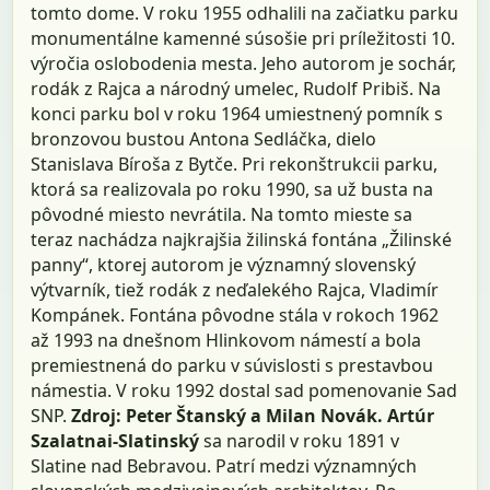
tomto dome. V roku 1955 odhalili na začiatku parku
monumentálne kamenné súsošie pri príležitosti 10.
výročia oslobodenia mesta. Jeho autorom je sochár,
rodák z Rajca a národný umelec, Rudolf Pribiš. Na
konci parku bol v roku 1964 umiestnený pomník s
bronzovou bustou Antona Sedláčka, dielo
Stanislava Bíroša z Bytče. Pri rekonštrukcii parku,
ktorá sa realizovala po roku 1990, sa už busta na
pôvodné miesto nevrátila. Na tomto mieste sa
teraz nachádza najkrajšia žilinská fontána „Žilinské
panny“, ktorej autorom je významný slovenský
výtvarník, tiež rodák z neďalekého Rajca, Vladimír
Kompánek. Fontána pôvodne stála v rokoch 1962
až 1993 na dnešnom Hlinkovom námestí a bola
premiestnená do parku v súvislosti s prestavbou
námestia. V roku 1992 dostal sad pomenovanie Sad
SNP.
Zdroj: Peter Štanský a Milan Novák.
Artúr
Szalatnai-Slatinský
sa narodil v roku 1891 v
Slatine nad Bebravou. Patrí medzi významných