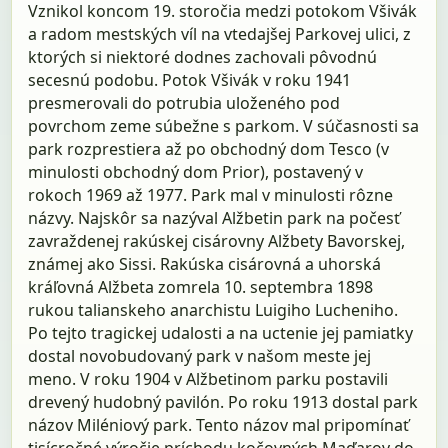
Vznikol koncom 19. storočia medzi potokom Všivák
a radom mestských víl na vtedajšej Parkovej ulici, z
ktorých si niektoré dodnes zachovali pôvodnú
secesnú podobu. Potok Všivák v roku 1941
presmerovali do potrubia uloženého pod
povrchom zeme súbežne s parkom. V súčasnosti sa
park rozprestiera až po obchodný dom Tesco (v
minulosti obchodný dom Prior), postavený v
rokoch 1969 až 1977. Park mal v minulosti rôzne
názvy. Najskôr sa nazýval Alžbetin park na počesť
zavraždenej rakúskej cisárovny Alžbety Bavorskej,
známej ako Sissi. Rakúska cisárovná a uhorská
kráľovná Alžbeta zomrela 10. septembra 1898
rukou talianskeho anarchistu Luigiho Lucheniho.
Po tejto tragickej udalosti a na uctenie jej pamiatky
dostal novobudovaný park v našom meste jej
meno. V roku 1904 v Alžbetinom parku postavili
drevený hudobný pavilón. Po roku 1913 dostal park
názov Miléniový park. Tento názov mal pripomínať
tisícročné výročie príchodu kočovných Maďarov do