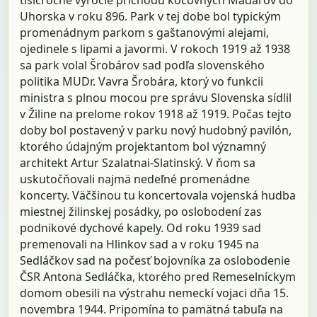
Uhorska v roku 896. Park v tej dobe bol typickým
promenádnym parkom s gaštanovými alejami,
ojedinele s lipami a javormi. V rokoch 1919 až 1938
sa park volal Šrobárov sad podľa slovenského
politika MUDr. Vavra Šrobára, ktorý vo funkcii
ministra s plnou mocou pre správu Slovenska sídlil
v Žiline na prelome rokov 1918 až 1919. Počas tejto
doby bol postavený v parku nový hudobný pavilón,
ktorého údajným projektantom bol významný
architekt Artur Szalatnai-Slatinský. V ňom sa
uskutočňovali najmä nedeľné promenádne
koncerty. Väčšinou tu koncertovala vojenská hudba
miestnej žilinskej posádky, po oslobodení zas
podnikové dychové kapely. Od roku 1939 sad
premenovali na Hlinkov sad a v roku 1945 na
Sedláčkov sad na počesť bojovníka za oslobodenie
ČSR Antona Sedláčka, ktorého pred Remeselníckym
domom obesili na výstrahu nemeckí vojaci dňa 15.
novembra 1944. Pripomína to pamätná tabuľa na