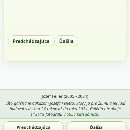
Predchádzajúca
Ďalšia
Jozef Feiler (2005 - 2024)
Táto galéria je odkazom Jozefa Feilera, ktorý ju pre Žilinu a jej ľudí
budoval s láskou 24 rokov až do roku 2024. Galéria obsahuje
113619 fotografii v 6656
kategóriach
.
Použitie fotografií z tejto stránky je povolené len s uvedením
Predchádzajúca
Ďalšia
mena autora Jozef Feiler a odkazu na
zilina-gallery.sk