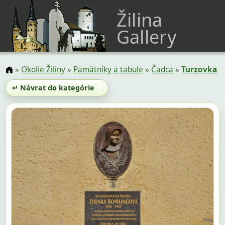
Žilina
Gallery
»
Okolie Žiliny
»
Pamätníky a tabule
»
Čadca
»
Turzovka
↵ Návrat do kategórie