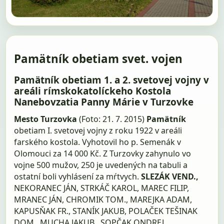
Pamätník obetiam svet. vojen
Pamätník obetiam 1. a 2. svetovej vojny v
areáli rímskokatolíckeho Kostola
Nanebovzatia Panny Márie v Turzovke
Mesto Turzovka
(Foto: 21. 7. 2015)
Pamätník
obetiam I. svetovej vojny z roku 1922 v areáli
farského kostola. Vyhotovil ho p. Semenák v
Olomouci za 14 000 Kč. Z Turzovky zahynulo vo
vojne 500 mužov, 250 je uvedených na tabuli a
ostatní boli vyhlásení za mŕtvych.
SLEZÁK VEND.,
NEKORANEC JÁN, STRKÁČ KAROL, MAREC FILIP,
MRANEC JÁN, CHROMIK TOM., MAREJKA ADAM,
KAPUSŇAK FR., STANÍK JAKUB, POLAČEK TEŠINAK
DOM., MUCHA JAKUB., SOPČAK ONDREJ,