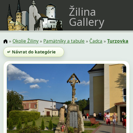
Žilina
Gallery
»
Okolie Žiliny
»
Pamätníky a tabule
»
Čadca
»
Turzovka
↵ Návrat do kategórie