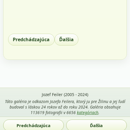
Predchádzajúca
Ďalšia
Jozef Feiler (2005 - 2024)
Táto galéria je odkazom Jozefa Feilera, ktorý ju pre Žilinu a jej ľudí
budoval s láskou 24 rokov až do roku 2024. Galéria obsahuje
113619 fotografii v 6656
kategóriach
.
Použitie fotografií z tejto stránky je povolené len s uvedením
Predchádzajúca
Ďalšia
mena autora Jozef Feiler a odkazu na
zilina-gallery.sk