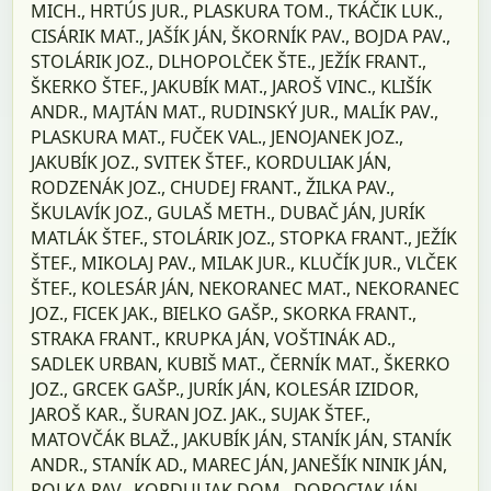
MICH., HRTÚS JUR., PLASKURA TOM., TKÁČIK LUK.,
CISÁRIK MAT., JAŠÍK JÁN, ŠKORNÍK PAV., BOJDA PAV.,
STOLÁRIK JOZ., DLHOPOLČEK ŠTE., JEŽÍK FRANT.,
ŠKERKO ŠTEF., JAKUBÍK MAT., JAROŠ VINC., KLIŠÍK
ANDR., MAJTÁN MAT., RUDINSKÝ JUR., MALÍK PAV.,
PLASKURA MAT., FUČEK VAL., JENOJANEK JOZ.,
JAKUBÍK JOZ., SVITEK ŠTEF., KORDULIAK JÁN,
RODZENÁK JOZ., CHUDEJ FRANT., ŽILKA PAV.,
ŠKULAVÍK JOZ., GULAŠ METH., DUBAČ JÁN, JURÍK
MATLÁK ŠTEF., STOLÁRIK JOZ., STOPKA FRANT., JEŽÍK
ŠTEF., MIKOLAJ PAV., MILAK JUR., KLUČÍK JUR., VLČEK
ŠTEF., KOLESÁR JÁN, NEKORANEC MAT., NEKORANEC
JOZ., FICEK JAK., BIELKO GAŠP., SKORKA FRANT.,
STRAKA FRANT., KRUPKA JÁN, VOŠTINÁK AD.,
SADLEK URBAN, KUBIŠ MAT., ČERNÍK MAT., ŠKERKO
JOZ., GRCEK GAŠP., JURÍK JÁN, KOLESÁR IZIDOR,
JAROŠ KAR., ŠURAN JOZ. JAK., SUJAK ŠTEF.,
MATOVČÁK BLAŽ., JAKUBÍK JÁN, STANÍK JÁN, STANÍK
ANDR., STANÍK AD., MAREC JÁN, JANEŠÍK NINIK JÁN,
POLKA PAV., KORDULIAK DOM., DOROCIAK JÁN,