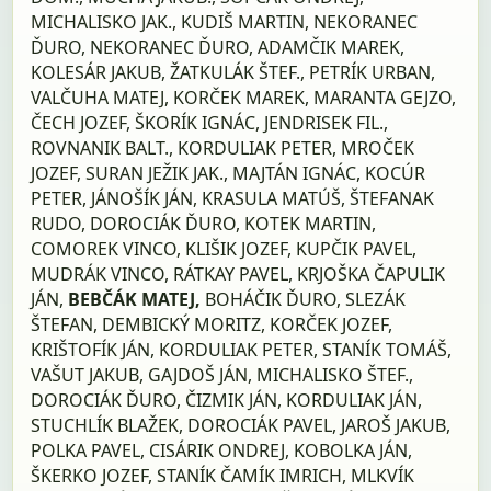
MICHALISKO JAK., KUDIŠ MARTIN, NEKORANEC
ĎURO, NEKORANEC ĎURO, ADAMČIK MAREK,
KOLESÁR JAKUB, ŽATKULÁK ŠTEF., PETRÍK URBAN,
VALČUHA MATEJ, KORČEK MAREK, MARANTA GEJZO,
ČECH JOZEF, ŠKORÍK IGNÁC, JENDRISEK FIL.,
ROVNANIK BALT., KORDULIAK PETER, MROČEK
JOZEF, SURAN JEŽIK JAK., MAJTÁN IGNÁC, KOCÚR
PETER, JÁNOŠÍK JÁN, KRASULA MATÚŠ, ŠTEFANAK
RUDO, DOROCIÁK ĎURO, KOTEK MARTIN,
COMOREK VINCO, KLIŠIK JOZEF, KUPČIK PAVEL,
MUDRÁK VINCO, RÁTKAY PAVEL, KRJOŠKA ČAPULIK
JÁN,
BEBČÁK MATEJ,
BOHÁČIK ĎURO, SLEZÁK
ŠTEFAN, DEMBICKÝ MORITZ, KORČEK JOZEF,
KRIŠTOFÍK JÁN, KORDULIAK PETER, STANÍK TOMÁŠ,
VAŠUT JAKUB, GAJDOŠ JÁN, MICHALISKO ŠTEF.,
DOROCIÁK ĎURO, ČIZMIK JÁN, KORDULIAK JÁN,
STUCHLÍK BLAŽEK, DOROCIÁK PAVEL, JAROŠ JAKUB,
POLKA PAVEL, CISÁRIK ONDREJ, KOBOLKA JÁN,
ŠKERKO JOZEF, STANÍK ČAMÍK IMRICH, MLKVÍK