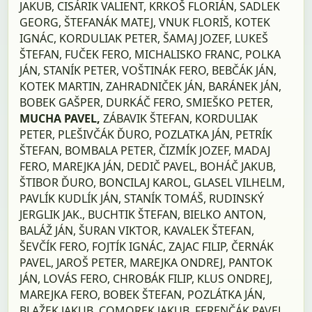
JAKUB, CISÁRIK VALIENT, KRKOŠ FLORIÁN, SADLEK
GEORG, ŠTEFANÁK MATEJ, VNUK FLORIŠ, KOTEK
IGNÁC, KORDULIAK PETER, ŠAMAJ JOZEF, LUKEŠ
ŠTEFAN, FUČEK FERO, MICHALISKO FRANC, POLKA
JÁN, STANÍK PETER, VOŠTINÁK FERO, BEBČÁK JÁN,
KOTEK MARTIN, ZAHRADNIČEK JÁN, BARÁNEK JÁN,
BOBEK GAŠPER, DURKÁČ FERO, SMIEŠKO PETER,
MUCHA PAVEL,
ZÁBAVIK ŠTEFAN, KORDULIAK
PETER, PLEŠIVČÁK ĎURO, POZLATKA JÁN, PETRÍK
ŠTEFAN, BOMBALA PETER, ČIZMÍK JOZEF, MADAJ
FERO, MAREJKA JÁN, DEDIČ PAVEL, BOHÁČ JAKUB,
ŠTIBOR ĎURO, BONCILAJ KAROL, GLASEL VILHELM,
PAVLÍK KUDLÍK JÁN, STANÍK TOMÁŠ, RUDINSKÝ
JERGLIK JAK., BUCHTIK ŠTEFAN, BIELKO ANTON,
BALÁŽ JÁN, ŠURAN VIKTOR, KAVALEK ŠTEFAN,
ŠEVČÍK FERO, FOJTÍK IGNÁC, ZAJAC FILIP, ČERNÁK
PAVEL, JAROŠ PETER, MAREJKA ONDREJ, PANTOK
JÁN, LOVÁS FERO, CHROBÁK FILIP, KLUS ONDREJ,
MAREJKA FERO, BOBEK ŠTEFAN, POZLÁTKA JÁN,
BLAŽEK JAKUB, COMOREK JAKUB, FERENČÁK PAVEL,