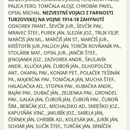
PALICA FERO, TOMČALA ALOJZ, CHROBÁK PAVEL,
OPIAL MICHAL.
NEZVESTNÍ VOJACI Z FARNOSTI
TURZOVSKEJ NA VOJNE 1914-18 ZAHYNUTÍ
ODKOREK FRANT., ŠEVČÍK JUR., ŠEVČÍK PAV.,
MRAVEC ŠTEF., PUREK JÁN, SLEZÁK JOZ., TRLIK FILIP,
MARČIŠ JÁN ML., MARČIŠ JÁN ST., MARČIŠ JUR.,
KRIŠTOFÍK JUR.,PALÚCH JÁN, TORČÍK ROVŇANÍK PA.,
STOLÁRIK MAT., OPIAL JUR., JANČIK ŠTEF.,
JENOJANEK JOZ., ZAZVOREK ANDR., ŠKULAVÍK
ANDR., KLUČKA JÁN, ČUBOŇ JÁN., DLHOPOLČEK
ANT., OKAPAL PAV., KONIAR PET., POLAČEK TEŠINÁK
PA., MAJERČÁK PAV., TOMČALA JÁN, MUCHA ŠTEF.,
HALAGAČKA AD., STOPKA PAV., KUBAČKA ANDR.,
BAJÁK PAV., DUBAČ JÁN., ZELIENKA PAV., GRONDEL
PAV., GALKA JÁN, ČUBOŇ JÁN, ČUBOŇ PAV., ČUBOŇ
ŠIM., BEBČÁK JOZ., MICHALISKO AD., SMIEŠKO JOZ.,
KAPUSŇÁK VINC., JAKUBÍK JOZ., SABELA JÁN,
ČERNEK JÁN, CHRIBÍK AD., KOLESÁR JAK., JURÍK JÁN,
SOVIAR JÁN, SUČÍK ŠTEF., TURČÁK JÁN, SRNÍČEK