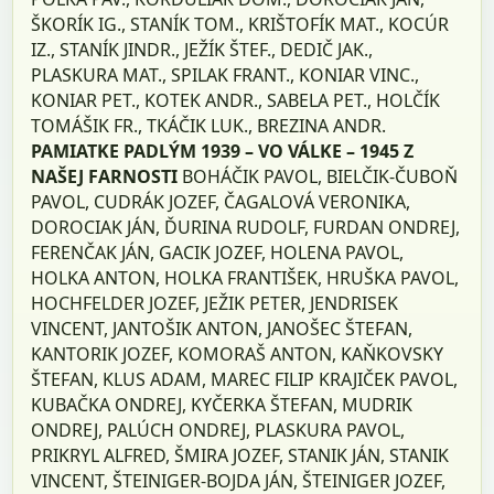
ŠKORÍK IG., STANÍK TOM., KRIŠTOFÍK MAT., KOCÚR
IZ., STANÍK JINDR., JEŽÍK ŠTEF., DEDIČ JAK.,
PLASKURA MAT., SPILAK FRANT., KONIAR VINC.,
KONIAR PET., KOTEK ANDR., SABELA PET., HOLČÍK
TOMÁŠIK FR., TKÁČIK LUK., BREZINA ANDR.
PAMIATKE PADLÝM 1939 – VO VÁLKE – 1945 Z
NAŠEJ FARNOSTI
BOHÁČIK PAVOL, BIELČIK-ČUBOŇ
PAVOL, CUDRÁK JOZEF, ČAGALOVÁ VERONIKA,
DOROCIAK JÁN, ĎURINA RUDOLF, FURDAN ONDREJ,
FERENČAK JÁN, GACIK JOZEF, HOLENA PAVOL,
HOLKA ANTON, HOLKA FRANTIŠEK, HRUŠKA PAVOL,
HOCHFELDER JOZEF, JEŽIK PETER, JENDRISEK
VINCENT, JANTOŠIK ANTON, JANOŠEC ŠTEFAN,
KANTORIK JOZEF, KOMORAŠ ANTON, KAŇKOVSKY
ŠTEFAN, KLUS ADAM, MAREC FILIP KRAJIČEK PAVOL,
KUBAČKA ONDREJ, KYČERKA ŠTEFAN, MUDRIK
ONDREJ, PALÚCH ONDREJ, PLASKURA PAVOL,
PRIKRYL ALFRED, ŠMIRA JOZEF, STANIK JÁN, STANIK
VINCENT, ŠTEINIGER-BOJDA JÁN, ŠTEINIGER JOZEF,