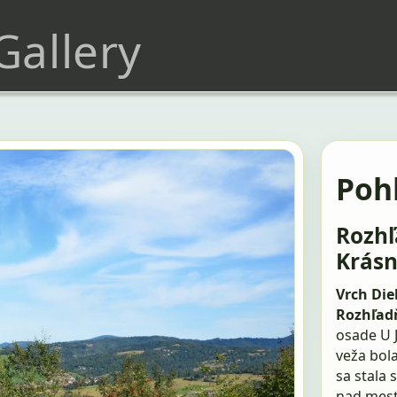
 Gallery
Pohľ
Rozhľ
Krásn
Vrch Die
Rozhľad
osade U J
veža bol
sa stala
nad mest