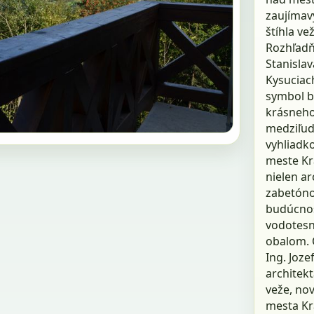
zaujímav
štíhla ve
Rozhľadň
Stanisla
Kysuciac
symbol bu
krásneho
medziľud
vyhliadko
meste Kr
nielen ar
zabetóno
budúcnos
vodotesn
obalom. 
Ing. Joz
architekt
veže, no
mesta Kr