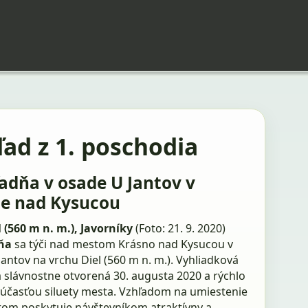
ad z 1. poschodia
adňa v osade U Jantov v
e nad Kysucou
l (560 m n. m.), Javorníky
(Foto: 21. 9. 2020)
ňa
sa týči nad mestom Krásno nad Kysucou v
antov na vrchu Diel (560 m n. m.). Vyhliadková
a slávnostne otvorená 30. augusta 2020 a rýchlo
 súčasťou siluety mesta. Vzhľadom na umiestenie
om poskytuje návštevníkom atraktívny a