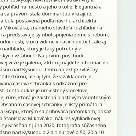
ý pohľad na mesto a jeho okolie. Elegantná a
ža sa právom stala dominantou v krajine.
a bola postavená podľa návrhu architekta
va Mikovčáka, známeho staviteľa rozhľadní na
h a predstavuje symbol spojenia zeme s nebom,
dúcností, ktorú vidíme v našich deťoch, ale aj
 nadhľadu, ktorý je taký potrebný v
ských vzťahoch. Na prvom poschodí
vej veže je galéria, v ktorej nájdete informácie o
ásno nad Kysucou. Tento objekt je zvláštny
chitektúrou, ale aj tým, že v základoch je
vaná časová schránka s odkazom pre
ť. Tento odkaz je umiestený v oceľovej
ej rúre, ktorá je zaistená plastovým vodotesným
Obsahom časovej schránky je listy primátora
efa Grapu, ktorým sa prihovára potomkom, odkaz
a Stanislava Mikovčáka, nákres vyhliadkovej
viny Krásňan z júna 2020, fotografia súčasného
ásno nad Kysucou a 2 a 1 eurové a 50, 20 a 10