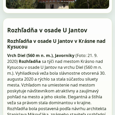
Rozhľadňa v osade U Jantov
Rozhľadňa v osade U Jantov v Krásne nad
Kysucou
Vrch Diel (560 m n. m.), Javorníky
(Foto: 21. 9.
2020)
Rozhľadňa
sa týči nad mestom Krásno nad
Kysucou v osade U Jantov na vrchu Diel (560 m n.
m.). Vyhliadková veža bola slávnostne otvorená 30.
augusta 2020 a rýchlo sa stala súčasťou siluety
mesta. Vzhľadom na umiestenie nad mestom
poskytuje návštevníkom atraktívny a zaujímavý
pohľad na mesto a jeho okolie. Elegantná a štíhla
veža sa právom stala dominantou v krajine.
Rozhľadňa bola postavená podľa návrhu architekta
Stanislava Mikovčáka, známeho staviteľa rozhľadní