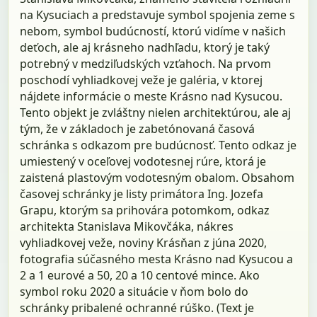
na Kysuciach a predstavuje symbol spojenia zeme s
nebom, symbol budúcností, ktorú vidíme v našich
deťoch, ale aj krásneho nadhľadu, ktorý je taký
potrebný v medziľudských vzťahoch. Na prvom
poschodí vyhliadkovej veže je galéria, v ktorej
nájdete informácie o meste Krásno nad Kysucou.
Tento objekt je zvláštny nielen architektúrou, ale aj
tým, že v základoch je zabetónovaná časová
schránka s odkazom pre budúcnosť. Tento odkaz je
umiestený v oceľovej vodotesnej rúre, ktorá je
zaistená plastovým vodotesným obalom. Obsahom
časovej schránky je listy primátora Ing. Jozefa
Grapu, ktorým sa prihovára potomkom, odkaz
architekta Stanislava Mikovčáka, nákres
vyhliadkovej veže, noviny Krásňan z júna 2020,
fotografia súčasného mesta Krásno nad Kysucou a
2 a 1 eurové a 50, 20 a 10 centové mince. Ako
symbol roku 2020 a situácie v ňom bolo do
schránky pribalené ochranné rúško. (Text je