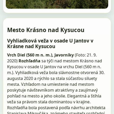
Mesto Krásno nad Kysucou
Vyhliadková veža v osade U Jantov v
Krásne nad Kysucou
Vrch Diel (560 m n. m.), Javorníky
(Foto: 21. 9.
2020)
Rozhľadňa
sa týči nad mestom Krásno nad
Kysucou v osade U Jantov na vrchu Diel (560 m n.
m.). Vyhliadková veža bola slávnostne otvorená 30.
augusta 2020 a rýchlo sa stala súčasťou siluety
mesta. Vzhľadom na umiestenie nad mestom
poskytuje návštevníkom atraktívny a zaujímavý
pohľad na mesto a jeho okolie. Elegantná a štíhla
veža sa právom stala dominantou v krajine.
Rozhľadňa bola postavená podľa návrhu architekta
Stanislava Mikovčáka, známeho staviteľa rozhľadní