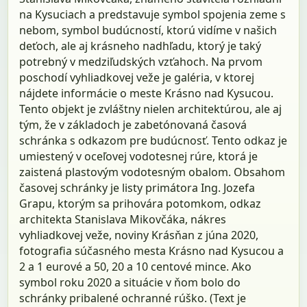
na Kysuciach a predstavuje symbol spojenia zeme s
nebom, symbol budúcností, ktorú vidíme v našich
deťoch, ale aj krásneho nadhľadu, ktorý je taký
potrebný v medziľudských vzťahoch. Na prvom
poschodí vyhliadkovej veže je galéria, v ktorej
nájdete informácie o meste Krásno nad Kysucou.
Tento objekt je zvláštny nielen architektúrou, ale aj
tým, že v základoch je zabetónovaná časová
schránka s odkazom pre budúcnosť. Tento odkaz je
umiestený v oceľovej vodotesnej rúre, ktorá je
zaistená plastovým vodotesným obalom. Obsahom
časovej schránky je listy primátora Ing. Jozefa
Grapu, ktorým sa prihovára potomkom, odkaz
architekta Stanislava Mikovčáka, nákres
vyhliadkovej veže, noviny Krásňan z júna 2020,
fotografia súčasného mesta Krásno nad Kysucou a
2 a 1 eurové a 50, 20 a 10 centové mince. Ako
symbol roku 2020 a situácie v ňom bolo do
schránky pribalené ochranné rúško. (Text je