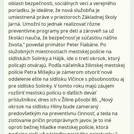
oblasti bezpečnosti, sociálnych vecí a verejného
poriadku. Je ideálne, že nová služobňa je
umiestnená práve v priestoroch Základnej školy
Jarná. Umožní to jednak realizovať rôzne
preventívne programy pre deti a zároveň sa už
školáci naučia, že bezpečnosť je súčasťou nášho
života,“ povedal primátor Peter Fiabáne. Po
služobných miestnostiach mestskej polície na
sídliskách Solinky a Hájik, ide o tretí okrsok, ktorý
policajti otvárajú. Podľa náčelníka žilinskej mestskej
polície Petra Mišejku je zámerom otvoriť nové
oddelenie ešte na sídlisku Vlčince s pôsobnosťou aj
pre sídlisko Solinky. V tomto roku majú záujem
rozšíriť mestskú políciu o ďalších deväť
príslušníkov, dnes ich v Žiline pôsobí 86. „Nový
okrsok na sídlisku Hliny bude zameraný
predovšetkým na preventívnu činnosť, a teda na
zisťovanie príčin protiprávnych javov. Je to iné
oproti bežnej hliadke mestskej polície, ktorá
zvyčajne rieši už následky nejakého priestupku,“