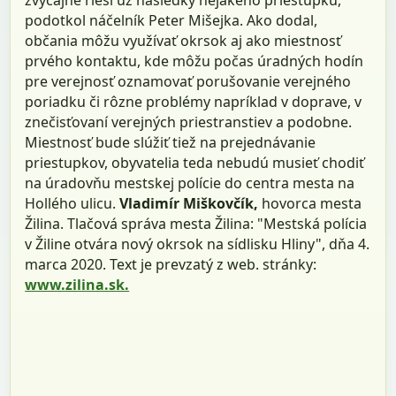
podotkol náčelník Peter Mišejka. Ako dodal,
občania môžu využívať okrsok aj ako miestnosť
prvého kontaktu, kde môžu počas úradných hodín
pre verejnosť oznamovať porušovanie verejného
poriadku či rôzne problémy napríklad v doprave, v
znečisťovaní verejných priestranstiev a podobne.
Miestnosť bude slúžiť tiež na prejednávanie
priestupkov, obyvatelia teda nebudú musieť chodiť
na úradovňu mestskej polície do centra mesta na
Hollého ulicu.
Vladimír Miškovčík,
hovorca mesta
Žilina. Tlačová správa mesta Žilina: "Mestská polícia
v Žiline otvára nový okrsok na sídlisku Hliny", dňa 4.
marca 2020. Text je prevzatý z web. stránky:
www.zilina.sk.