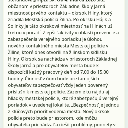
občanom v priestoroch Základnej školy Jarná
miestnosť prvého kontaktu – okrsok Hliny, ktorý
zriadila Mestská polícia Žilina. Po okrsku Hájik a
Solinky je táto okrsková miestnosť na Hlinách už
treťou v poradí. Zlepšiť aktivity v oblasti prevencie a
zabezpečenia verejného poriadku je úlohou
nového kontaktného miesta Mestskej polície v
Žiline, ktoré dnes otvorili na žilinskom sídlisku
Hliny. Okrsok sa nachádza v priestoroch Základnej
školy Jarná a pre obyvateľov mesta bude k
dispozícii každý pracovný deň od 7.00 do 15.00
hodiny. Činnosť v ňom bude pre tamojších
obyvateľov zabezpečovať vždy jeden poverený
príslušník mestskej polície. Zázemie tu nájdu aj
hliadky mestskej polície, ktoré zabezpečujú verejný
poriadok v uvedenej lokalite. „Bezpečnosť je jednou
z kľúčových priorít vedenia mesta. Nový okrsok
polície preto bude priestorom, kde môžu
obyvatelia prichádzať a riešiť problémy, podnety v