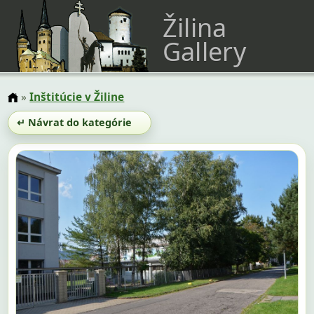
Žilina
Gallery
»
Inštitúcie v Žiline
↵ Návrat do kategórie