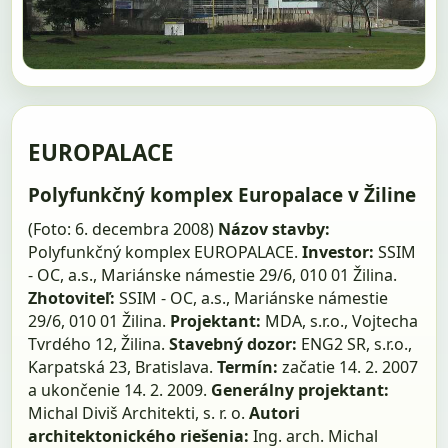
EUROPALACE
Polyfunkčný komplex Europalace v Žiline
(Foto: 6. decembra 2008)
Názov stavby:
Polyfunkčný komplex EUROPALACE.
Investor:
SSIM
- OC, a.s., Mariánske námestie 29/6, 010 01 Žilina.
Zhotoviteľ:
SSIM - OC, a.s., Mariánske námestie
29/6, 010 01 Žilina.
Projektant:
MDA, s.r.o., Vojtecha
Tvrdého 12, Žilina.
Stavebný dozor:
ENG2 SR, s.r.o.,
Karpatská 23, Bratislava.
Termín:
začatie 14. 2. 2007
a ukončenie 14. 2. 2009.
Generálny projektant:
Michal Diviš Architekti, s. r. o.
Autori
architektonického riešenia:
Ing. arch. Michal