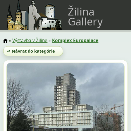
Žilina
Gallery
»
Výstavba v Žiline
»
Komplex Europalace
↵ Návrat do kategórie