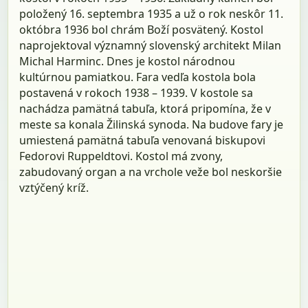
položený 16. septembra 1935 a už o rok neskôr 11.
októbra 1936 bol chrám Boží posvätený. Kostol
naprojektoval významný slovenský architekt Milan
Michal Harminc. Dnes je kostol národnou
kultúrnou pamiatkou. Fara vedľa kostola bola
postavená v rokoch 1938 – 1939. V kostole sa
nachádza pamätná tabuľa, ktorá pripomína, že v
meste sa konala Žilinská synoda. Na budove fary je
umiestená pamätná tabuľa venovaná biskupovi
Fedorovi Ruppeldtovi. Kostol má zvony,
zabudovaný organ a na vrchole veže bol neskoršie
vztýčený kríž.