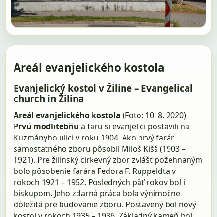
Areál evanjelického kostola
Evanjelický kostol v Žiline – Evangelical
church in Žilina
Areál evanjelického kostola
(Foto: 10. 8. 2020)
Prvú modlitebňu
a faru si evanjelici postavili na
Kuzmányho ulici v roku 1904. Ako prvý farár
samostatného zboru pôsobil Miloš Kišš (1903 –
1921). Pre žilinský cirkevný zbor zvlášť požehnaným
bolo pôsobenie farára Fedora F. Ruppeldta v
rokoch 1921 – 1952. Posledných päť rokov bol i
biskupom. Jeho zdarná práca bola výnimočne
dôležitá pre budovanie zboru. Postavený bol nový
kostol v rokoch 1935 – 1936. Základný kameň bol