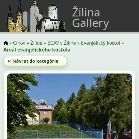
Žilina
Gallery
»
Cirkvi v Žiline
»
ECAV v Žiline
»
Evanjelický kostol
»
Areál evanjelického kostola
↵ Návrat do kategórie