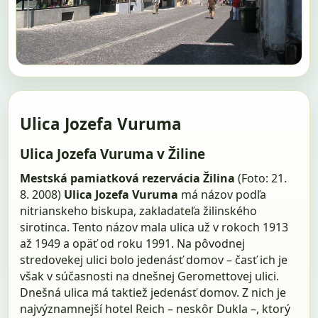
Ulica Jozefa Vuruma
Ulica Jozefa Vuruma v Žiline
Mestská pamiatková rezervácia Žilina
(Foto: 21.
8. 2008)
Ulica Jozefa Vuruma
má názov podľa
nitrianskeho biskupa, zakladateľa žilinského
sirotinca. Tento názov mala ulica už v rokoch 1913
až 1949 a opäť od roku 1991. Na pôvodnej
stredovekej ulici bolo jedenásť domov – časť ich je
však v súčasnosti na dnešnej Geromettovej ulici.
Dnešná ulica má taktiež jedenásť domov. Z nich je
najvýznamnejší hotel Reich – neskôr Dukla –, ktorý