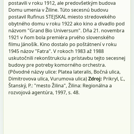
postavili v roku 1912, ale predovšetkým budova
Domu umenia v Žiline. Túto secesnú budovu
postavil Rufinus STEJSKAL miesto stredovekého
obytného domu v roku 1922 ako kino a divadlo pod
názvom "Grand Bio Universum". Dňa 21. novembra
1921 v ňom bola premiéra prvého slovenského
filmu Jánošík. Kino dostalo po poštátnení v roku
1945 názov "Fatra". V rokoch 1983 až 1988
uskutočnili rekonštrukciu a prístavbu tejto secesnej
budovy pre potreby komorného orchestra.
(Pôvodné názvy ulice: Platea lateralis, Bočná ulica,
Dimitrovova ulica, Vurumova ulica)
Zdroj:
Prikryl, Ľ.,
Štanský, P.: "mesto Žilina", Žilina: Regionálna a
rozvojová agentúra, 1997, s. 48.