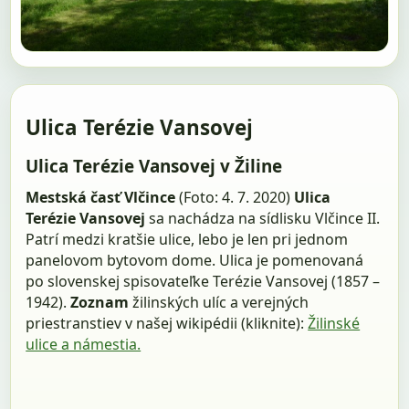
Ulica Terézie Vansovej
Ulica Terézie Vansovej v Žiline
Mestská časť Vlčince
(Foto: 4. 7. 2020)
Ulica
Terézie Vansovej
sa nachádza na sídlisku Vlčince II.
Patrí medzi kratšie ulice, lebo je len pri jednom
panelovom bytovom dome. Ulica je pomenovaná
po slovenskej spisovateľke Terézie Vansovej (1857 –
1942).
Zoznam
žilinských ulíc a verejných
priestranstiev v našej wikipédii (kliknite):
Žilinské
ulice a námestia.