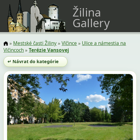
Žilina
Gallery
»
Mestské časti Žiliny
»
Vlčince
»
Ulice a námestia na
Vlčincoch
»
Terézie Vansovej
↵ Návrat do kategórie